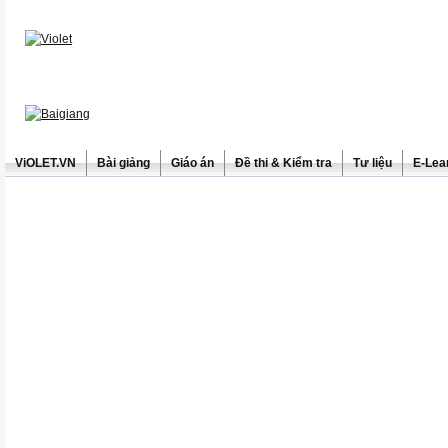
ViOLET.VN
Bài giảng
Giáo án
Đề thi & Kiểm tra
Tư liệu
E-Lea