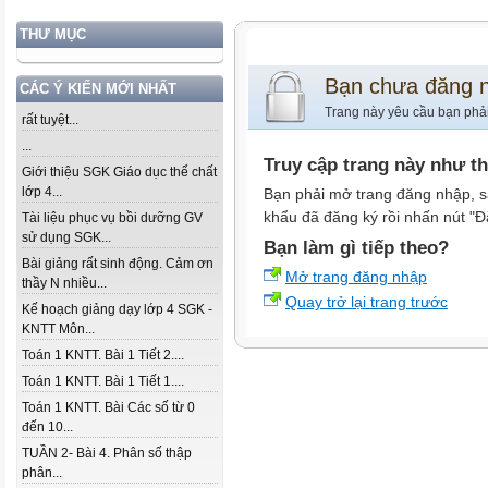
THƯ MỤC
Bạn chưa đăng 
CÁC Ý KIẾN MỚI NHẤT
Trang này yêu cầu bạn phả
rất tuyệt...
...
Truy cập trang này như t
Giới thiệu SGK Giáo dục thể chất
lớp 4...
Bạn phải mở trang đăng nhập, s
khẩu đã đăng ký rồi nhấn nút "Đ
Tài liệu phục vụ bồi dưỡng GV
sử dụng SGK...
Bạn làm gì tiếp theo?
Bài giảng rất sinh động. Cảm ơn
Mở trang đăng nhập
thầy N nhiều...
Quay trở lại trang trước
Kế hoạch giảng dạy lớp 4 SGK -
KNTT Môn...
Toán 1 KNTT. Bài 1 Tiết 2....
Toán 1 KNTT. Bài 1 Tiết 1....
Toán 1 KNTT. Bài Các số từ 0
đến 10...
TUẦN 2- Bài 4. Phân số thập
phân...