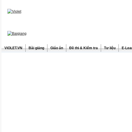
ViOLET.VN
Bài giảng
Giáo án
Đề thi & Kiểm tra
Tư liệu
E-Lea