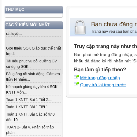
THƯ MỤC
Bạn chưa đăng 
CÁC Ý KIẾN MỚI NHẤT
Trang này yêu cầu bạn phả
rất tuyệt...
...
Truy cập trang này như t
Giới thiệu SGK Giáo dục thể chất
lớp 4...
Bạn phải mở trang đăng nhập, s
khẩu đã đăng ký rồi nhấn nút "Đ
Tài liệu phục vụ bồi dưỡng GV
sử dụng SGK...
Bạn làm gì tiếp theo?
Bài giảng rất sinh động. Cảm ơn
Mở trang đăng nhập
thầy N nhiều...
Quay trở lại trang trước
Kế hoạch giảng dạy lớp 4 SGK -
KNTT Môn...
Toán 1 KNTT. Bài 1 Tiết 2....
Toán 1 KNTT. Bài 1 Tiết 1....
Toán 1 KNTT. Bài Các số từ 0
đến 10...
TUẦN 2- Bài 4. Phân số thập
phân...