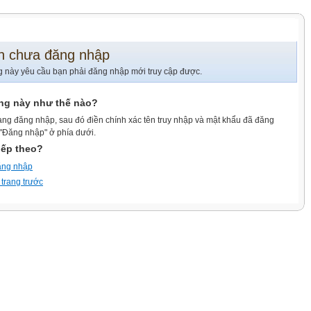
n chưa đăng nhập
g này yêu cầu bạn phải đăng nhập mới truy cập được.
ang này như thế nào?
ang đăng nhập, sau đó điền chính xác tên truy nhập và mật khẩu đã đăng
 "Đăng nhập" ở phía dưới.
iếp theo?
ăng nhập
 trang trước