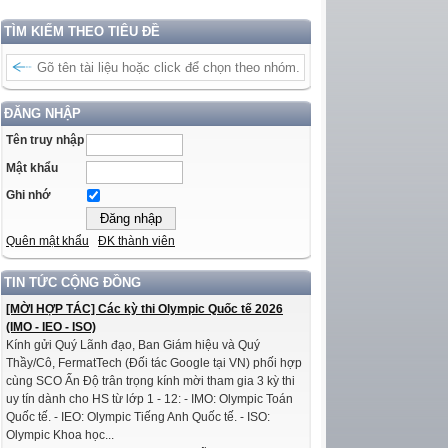
TÌM KIẾM THEO TIÊU ĐỀ
ĐĂNG NHẬP
Tên truy nhập
Mật khẩu
Ghi nhớ
Quên mật khẩu
ĐK thành viên
TIN TỨC CỘNG ĐỒNG
[MỜI HỢP TÁC] Các kỳ thi Olympic Quốc tế 2026
(IMO - IEO - ISO)
Kính gửi Quý Lãnh đạo, Ban Giám hiệu và Quý
Thầy/Cô, FermatTech (Đối tác Google tại VN) phối hợp
cùng SCO Ấn Độ trân trọng kính mời tham gia 3 kỳ thi
uy tín dành cho HS từ lớp 1 - 12: - IMO: Olympic Toán
Quốc tế. - IEO: Olympic Tiếng Anh Quốc tế. - ISO:
Olympic Khoa học...