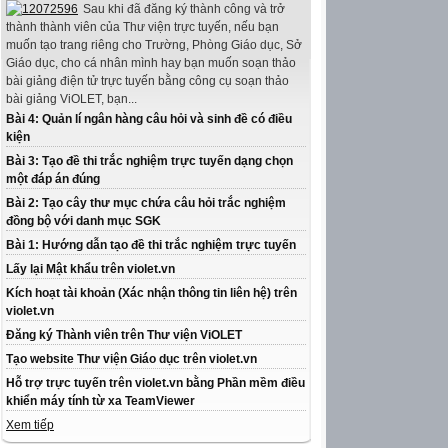
Sau khi đã đăng ký thành công và trở
thành thành viên của Thư viện trực tuyến, nếu bạn
muốn tạo trang riêng cho Trường, Phòng Giáo dục, Sở
Giáo dục, cho cá nhân mình hay bạn muốn soạn thảo
bài giảng điện tử trực tuyến bằng công cụ soạn thảo
bài giảng ViOLET, bạn...
Bài 4: Quản lí ngân hàng câu hỏi và sinh đề có điều
kiện
Bài 3: Tạo đề thi trắc nghiệm trực tuyến dạng chọn
một đáp án đúng
Bài 2: Tạo cây thư mục chứa câu hỏi trắc nghiệm
đồng bộ với danh mục SGK
Bài 1: Hướng dẫn tạo đề thi trắc nghiệm trực tuyến
Lấy lại Mật khẩu trên violet.vn
Kích hoạt tài khoản (Xác nhận thông tin liên hệ) trên
violet.vn
Đăng ký Thành viên trên Thư viện ViOLET
Tạo website Thư viện Giáo dục trên violet.vn
Hỗ trợ trực tuyến trên violet.vn bằng Phần mềm điều
khiển máy tính từ xa TeamViewer
Xem tiếp