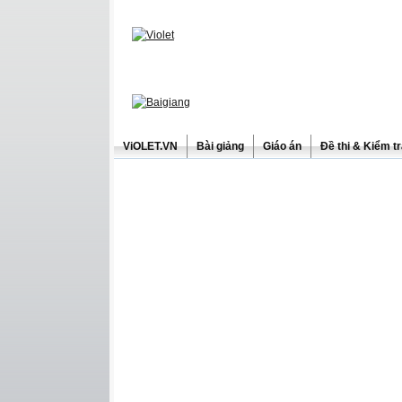
ViOLET.VN
Bài giảng
Giáo án
Đề thi & Kiểm t