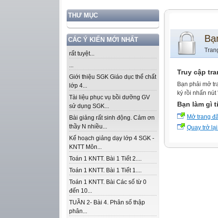
THƯ MỤC
Bạ
CÁC Ý KIẾN MỚI NHẤT
Tran
rất tuyệt...
...
Truy cập tr
Giới thiệu SGK Giáo dục thể chất
Bạn phải mở tr
lớp 4...
ký rồi nhấn nút
Tài liệu phục vụ bồi dưỡng GV
Bạn làm gì t
sử dụng SGK...
Mở trang đ
Bài giảng rất sinh động. Cảm ơn
thầy N nhiều...
Quay trở lại
Kế hoạch giảng dạy lớp 4 SGK -
KNTT Môn...
Toán 1 KNTT. Bài 1 Tiết 2....
Toán 1 KNTT. Bài 1 Tiết 1....
Toán 1 KNTT. Bài Các số từ 0
đến 10...
TUẦN 2- Bài 4. Phân số thập
phân...