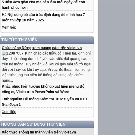
5 điều đơn giản cha mẹ nên làm mỗi ngày để con
hạnh phúc hơn
Hà Nội công bố cấu trúc định dạng đề minh họa 7
môn thi lớp 10 năm 2025
Xem tiếp
TIN TỨC THƯ VIỆN
Chức năng Dừng xem quảng cáo trên violet.vn
Kính chào các thầy, cô! Hiện tại, kinh phí
duy trì hệ thống dựa chủ yếu vào việc đặt quảng cáo
trên hệ thống. Tuy nhiên, đôi khi có gây một số trở ngại
đối với thầy, cô khi truy cập. Vì vậy, để thuận tiện trong
việc sử dụng thư viện hệ thống đã cung cấp chức
năng...
Khắc phục hiện tượng không xuất hiện menu Bộ
công cụ Violet trên PowerPoint và Word
Thử nghiệm Hệ thống Kiểm tra Trực tuyến ViOLET
Giai đoạn 1
Xem tiếp
HƯỚNG DẪN SỬ DỤNG THƯ VIỆN
Xác thực Thông tin thành viên trên violet.vn