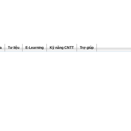
ra
Tư liệu
E-Learning
Kỹ năng CNTT
Trợ giúp