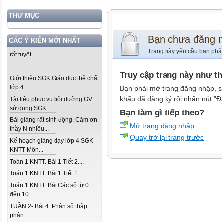
THƯ MỤC
Bạn chưa đăng 
CÁC Ý KIẾN MỚI NHẤT
Trang này yêu cầu bạn phả
rất tuyệt...
...
Truy cập trang này như t
Giới thiệu SGK Giáo dục thể chất
lớp 4...
Bạn phải mở trang đăng nhập, s
khẩu đã đăng ký rồi nhấn nút "Đ
Tài liệu phục vụ bồi dưỡng GV
sử dụng SGK...
Bạn làm gì tiếp theo?
Bài giảng rất sinh động. Cảm ơn
Mở trang đăng nhập
thầy N nhiều...
Quay trở lại trang trước
Kế hoạch giảng dạy lớp 4 SGK -
KNTT Môn...
Toán 1 KNTT. Bài 1 Tiết 2....
Toán 1 KNTT. Bài 1 Tiết 1....
Toán 1 KNTT. Bài Các số từ 0
đến 10...
TUẦN 2- Bài 4. Phân số thập
phân...