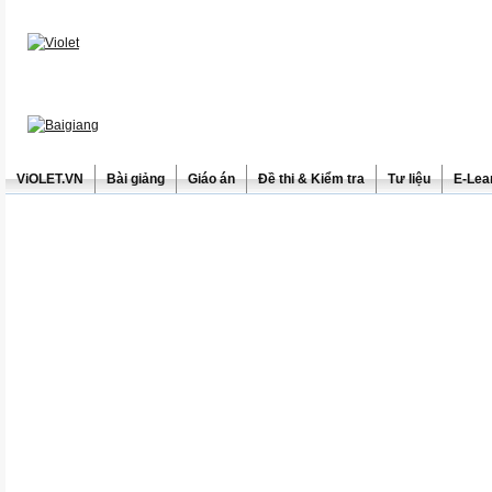
ViOLET.VN
Bài giảng
Giáo án
Đề thi & Kiểm tra
Tư liệu
E-Lea