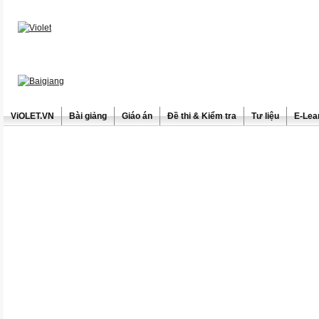
ViOLET.VN
Bài giảng
Giáo án
Đề thi & Kiểm tra
Tư liệu
E-Lea