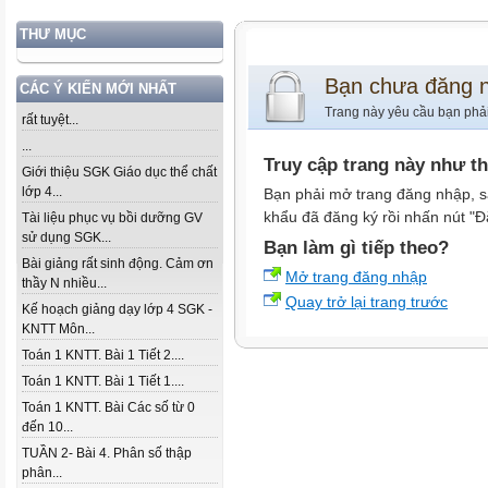
THƯ MỤC
Bạn chưa đăng 
CÁC Ý KIẾN MỚI NHẤT
Trang này yêu cầu bạn phả
rất tuyệt...
...
Truy cập trang này như t
Giới thiệu SGK Giáo dục thể chất
lớp 4...
Bạn phải mở trang đăng nhập, s
khẩu đã đăng ký rồi nhấn nút "Đ
Tài liệu phục vụ bồi dưỡng GV
sử dụng SGK...
Bạn làm gì tiếp theo?
Bài giảng rất sinh động. Cảm ơn
Mở trang đăng nhập
thầy N nhiều...
Quay trở lại trang trước
Kế hoạch giảng dạy lớp 4 SGK -
KNTT Môn...
Toán 1 KNTT. Bài 1 Tiết 2....
Toán 1 KNTT. Bài 1 Tiết 1....
Toán 1 KNTT. Bài Các số từ 0
đến 10...
TUẦN 2- Bài 4. Phân số thập
phân...