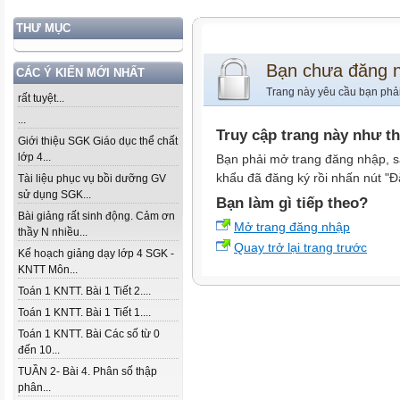
THƯ MỤC
Bạn chưa đăng 
CÁC Ý KIẾN MỚI NHẤT
Trang này yêu cầu bạn phả
rất tuyệt...
...
Truy cập trang này như t
Giới thiệu SGK Giáo dục thể chất
lớp 4...
Bạn phải mở trang đăng nhập, s
khẩu đã đăng ký rồi nhấn nút "Đ
Tài liệu phục vụ bồi dưỡng GV
sử dụng SGK...
Bạn làm gì tiếp theo?
Bài giảng rất sinh động. Cảm ơn
Mở trang đăng nhập
thầy N nhiều...
Quay trở lại trang trước
Kế hoạch giảng dạy lớp 4 SGK -
KNTT Môn...
Toán 1 KNTT. Bài 1 Tiết 2....
Toán 1 KNTT. Bài 1 Tiết 1....
Toán 1 KNTT. Bài Các số từ 0
đến 10...
TUẦN 2- Bài 4. Phân số thập
phân...