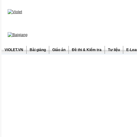
ViOLET.VN
Bài giảng
Giáo án
Đề thi & Kiểm tra
Tư liệu
E-Lea