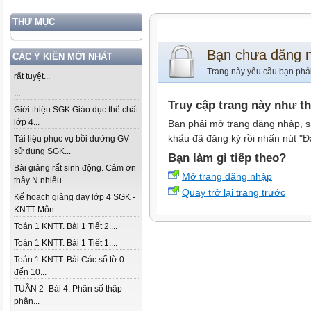
THƯ MỤC
Bạn chưa đăng 
CÁC Ý KIẾN MỚI NHẤT
Trang này yêu cầu bạn phả
rất tuyệt...
...
Truy cập trang này như t
Giới thiệu SGK Giáo dục thể chất
lớp 4...
Bạn phải mở trang đăng nhập, s
khẩu đã đăng ký rồi nhấn nút "Đ
Tài liệu phục vụ bồi dưỡng GV
sử dụng SGK...
Bạn làm gì tiếp theo?
Bài giảng rất sinh động. Cảm ơn
Mở trang đăng nhập
thầy N nhiều...
Quay trở lại trang trước
Kế hoạch giảng dạy lớp 4 SGK -
KNTT Môn...
Toán 1 KNTT. Bài 1 Tiết 2....
Toán 1 KNTT. Bài 1 Tiết 1....
Toán 1 KNTT. Bài Các số từ 0
đến 10...
TUẦN 2- Bài 4. Phân số thập
phân...