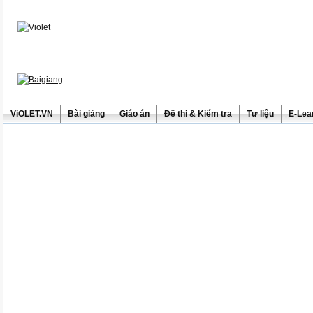
ViOLET.VN
Bài giảng
Giáo án
Đề thi & Kiểm tra
Tư liệu
E-Lea