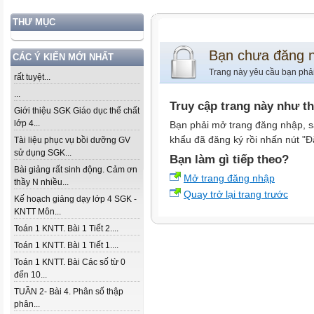
THƯ MỤC
Bạn chưa đăng 
CÁC Ý KIẾN MỚI NHẤT
Trang này yêu cầu bạn phả
rất tuyệt...
...
Truy cập trang này như t
Giới thiệu SGK Giáo dục thể chất
lớp 4...
Bạn phải mở trang đăng nhập, s
khẩu đã đăng ký rồi nhấn nút "Đ
Tài liệu phục vụ bồi dưỡng GV
sử dụng SGK...
Bạn làm gì tiếp theo?
Bài giảng rất sinh động. Cảm ơn
Mở trang đăng nhập
thầy N nhiều...
Quay trở lại trang trước
Kế hoạch giảng dạy lớp 4 SGK -
KNTT Môn...
Toán 1 KNTT. Bài 1 Tiết 2....
Toán 1 KNTT. Bài 1 Tiết 1....
Toán 1 KNTT. Bài Các số từ 0
đến 10...
TUẦN 2- Bài 4. Phân số thập
phân...