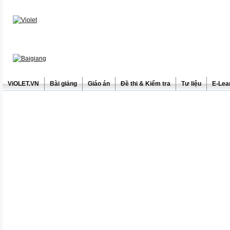
ViOLET.VN
Bài giảng
Giáo án
Đề thi & Kiểm tra
Tư liệu
E-Lea