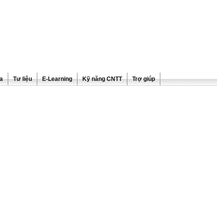
ra
Tư liệu
E-Learning
Kỹ năng CNTT
Trợ giúp