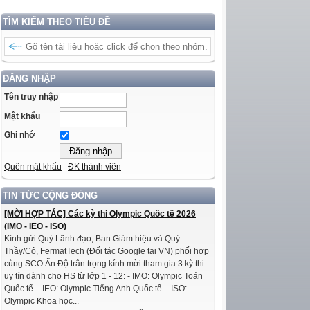
TÌM KIẾM THEO TIÊU ĐỀ
ĐĂNG NHẬP
Tên truy nhập
Mật khẩu
Ghi nhớ
Quên mật khẩu
ĐK thành viên
TIN TỨC CỘNG ĐỒNG
[MỜI HỢP TÁC] Các kỳ thi Olympic Quốc tế 2026
(IMO - IEO - ISO)
Kính gửi Quý Lãnh đạo, Ban Giám hiệu và Quý
Thầy/Cô, FermatTech (Đối tác Google tại VN) phối hợp
cùng SCO Ấn Độ trân trọng kính mời tham gia 3 kỳ thi
uy tín dành cho HS từ lớp 1 - 12: - IMO: Olympic Toán
Quốc tế. - IEO: Olympic Tiếng Anh Quốc tế. - ISO:
Olympic Khoa học...