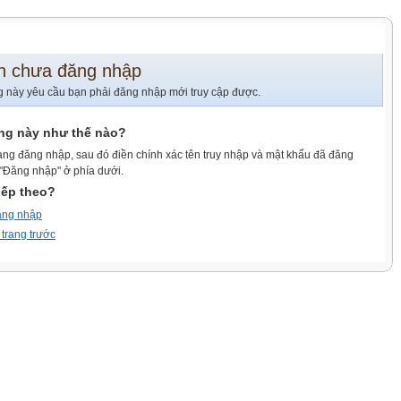
n chưa đăng nhập
g này yêu cầu bạn phải đăng nhập mới truy cập được.
ang này như thế nào?
ang đăng nhập, sau đó điền chính xác tên truy nhập và mật khẩu đã đăng
 "Đăng nhập" ở phía dưới.
iếp theo?
ăng nhập
 trang trước