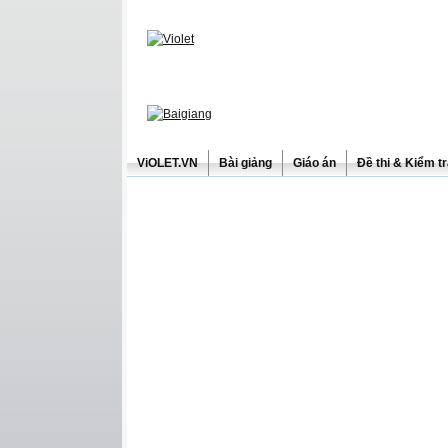
ViOLET.VN
Bài giảng
Giáo án
Đề thi & Kiểm t