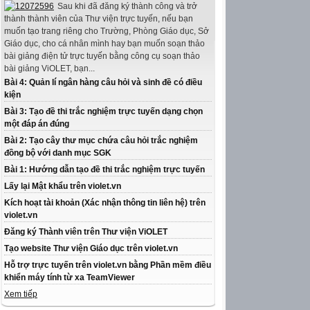
Sau khi đã đăng ký thành công và trở
thành thành viên của Thư viện trực tuyến, nếu bạn
muốn tạo trang riêng cho Trường, Phòng Giáo dục, Sở
Giáo dục, cho cá nhân mình hay bạn muốn soạn thảo
bài giảng điện tử trực tuyến bằng công cụ soạn thảo
bài giảng ViOLET, bạn...
Bài 4: Quản lí ngân hàng câu hỏi và sinh đề có điều
kiện
Bài 3: Tạo đề thi trắc nghiệm trực tuyến dạng chọn
một đáp án đúng
Bài 2: Tạo cây thư mục chứa câu hỏi trắc nghiệm
đồng bộ với danh mục SGK
Bài 1: Hướng dẫn tạo đề thi trắc nghiệm trực tuyến
Lấy lại Mật khẩu trên violet.vn
Kích hoạt tài khoản (Xác nhận thông tin liên hệ) trên
violet.vn
Đăng ký Thành viên trên Thư viện ViOLET
Tạo website Thư viện Giáo dục trên violet.vn
Hỗ trợ trực tuyến trên violet.vn bằng Phần mềm điều
khiển máy tính từ xa TeamViewer
Xem tiếp