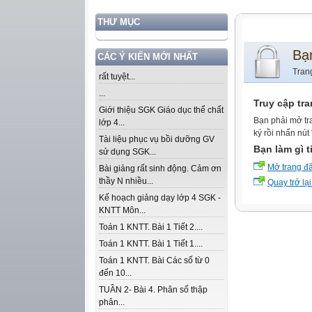
THƯ MỤC
Bạ
CÁC Ý KIẾN MỚI NHẤT
Tran
rất tuyệt...
...
Truy cập tr
Giới thiệu SGK Giáo dục thể chất
Bạn phải mở tr
lớp 4...
ký rồi nhấn nút
Tài liệu phục vụ bồi dưỡng GV
Bạn làm gì t
sử dụng SGK...
Mở trang đ
Bài giảng rất sinh động. Cảm ơn
thầy N nhiều...
Quay trở lại
Kế hoạch giảng dạy lớp 4 SGK -
KNTT Môn...
Toán 1 KNTT. Bài 1 Tiết 2....
Toán 1 KNTT. Bài 1 Tiết 1....
Toán 1 KNTT. Bài Các số từ 0
đến 10...
TUẦN 2- Bài 4. Phân số thập
phân...