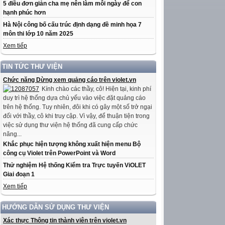
5 điều đơn giản cha mẹ nên làm mỗi ngày để con
hạnh phúc hơn
Hà Nội công bố cấu trúc định dạng đề minh họa 7
môn thi lớp 10 năm 2025
Xem tiếp
TIN TỨC THƯ VIỆN
Chức năng Dừng xem quảng cáo trên violet.vn
Kính chào các thầy, cô! Hiện tại, kinh phí
duy trì hệ thống dựa chủ yếu vào việc đặt quảng cáo
trên hệ thống. Tuy nhiên, đôi khi có gây một số trở ngại
đối với thầy, cô khi truy cập. Vì vậy, để thuận tiện trong
việc sử dụng thư viện hệ thống đã cung cấp chức
năng...
Khắc phục hiện tượng không xuất hiện menu Bộ
công cụ Violet trên PowerPoint và Word
Thử nghiệm Hệ thống Kiểm tra Trực tuyến ViOLET
Giai đoạn 1
Xem tiếp
HƯỚNG DẪN SỬ DỤNG THƯ VIỆN
Xác thực Thông tin thành viên trên violet.vn