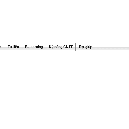
ra
Tư liệu
E-Learning
Kỹ năng CNTT
Trợ giúp