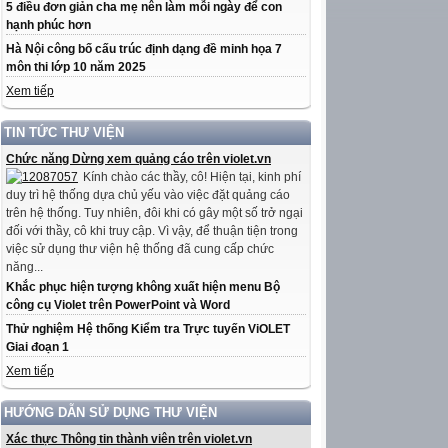
5 điều đơn giản cha mẹ nên làm mỗi ngày để con
hạnh phúc hơn
Hà Nội công bố cấu trúc định dạng đề minh họa 7
môn thi lớp 10 năm 2025
Xem tiếp
TIN TỨC THƯ VIỆN
Chức năng Dừng xem quảng cáo trên violet.vn
Kính chào các thầy, cô! Hiện tại, kinh phí
duy trì hệ thống dựa chủ yếu vào việc đặt quảng cáo
trên hệ thống. Tuy nhiên, đôi khi có gây một số trở ngại
đối với thầy, cô khi truy cập. Vì vậy, để thuận tiện trong
việc sử dụng thư viện hệ thống đã cung cấp chức
năng...
Khắc phục hiện tượng không xuất hiện menu Bộ
công cụ Violet trên PowerPoint và Word
Thử nghiệm Hệ thống Kiểm tra Trực tuyến ViOLET
Giai đoạn 1
Xem tiếp
HƯỚNG DẪN SỬ DỤNG THƯ VIỆN
Xác thực Thông tin thành viên trên violet.vn