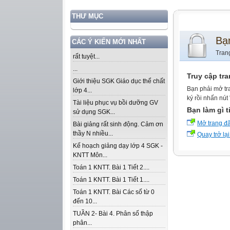
THƯ MỤC
Bạ
CÁC Ý KIẾN MỚI NHẤT
Tran
rất tuyệt...
...
Truy cập tr
Giới thiệu SGK Giáo dục thể chất
Bạn phải mở tr
lớp 4...
ký rồi nhấn nút
Tài liệu phục vụ bồi dưỡng GV
Bạn làm gì t
sử dụng SGK...
Mở trang đ
Bài giảng rất sinh động. Cảm ơn
thầy N nhiều...
Quay trở lại
Kế hoạch giảng dạy lớp 4 SGK -
KNTT Môn...
Toán 1 KNTT. Bài 1 Tiết 2....
Toán 1 KNTT. Bài 1 Tiết 1....
Toán 1 KNTT. Bài Các số từ 0
đến 10...
TUẦN 2- Bài 4. Phân số thập
phân...