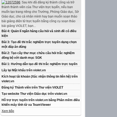
Sau khi đã đăng ký thành công và trở
thành thành viên của Thư viện trực tuyến, nếu bạn
muốn tạo trang riêng cho Trường, Phòng Giáo dục, Sở
Giáo dục, cho cá nhân mình hay bạn muốn soạn thảo
bài giảng điện tử trực tuyến bằng công cụ soạn thảo
bài giảng ViOLET, bạn...
Bài 4: Quản lí ngân hàng câu hỏi và sinh đề có điều
kiện
Bài 3: Tạo đề thi trắc nghiệm trực tuyến dạng chọn
một đáp án đúng
Bài 2: Tạo cây thư mục chứa câu hỏi trắc nghiệm
đồng bộ với danh mục SGK
Bài 1: Hướng dẫn tạo đề thi trắc nghiệm trực tuyến
Lấy lại Mật khẩu trên violet.vn
Kích hoạt tài khoản (Xác nhận thông tin liên hệ) trên
violet.vn
Đăng ký Thành viên trên Thư viện ViOLET
Tạo website Thư viện Giáo dục trên violet.vn
Hỗ trợ trực tuyến trên violet.vn bằng Phần mềm điều
khiển máy tính từ xa TeamViewer
Xem tiếp