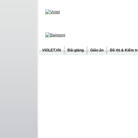
ViOLET.VN
Bài giảng
Giáo án
Đề thi & Kiểm t