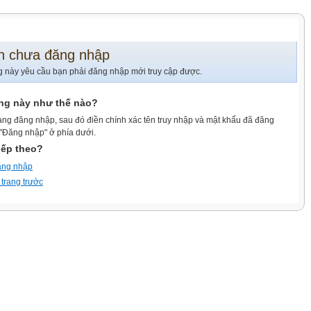
n chưa đăng nhập
g này yêu cầu bạn phải đăng nhập mới truy cập được.
ang này như thế nào?
ang đăng nhập, sau đó điền chính xác tên truy nhập và mật khẩu đã đăng
 "Đăng nhập" ở phía dưới.
iếp theo?
ăng nhập
 trang trước