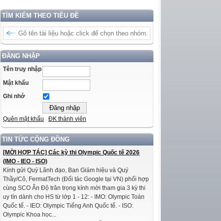
TÌM KIẾM THEO TIÊU ĐỀ
ĐĂNG NHẬP
Tên truy nhập
Mật khẩu
Ghi nhớ
Quên mật khẩu
ĐK thành viên
TIN TỨC CỘNG ĐỒNG
[MỜI HỢP TÁC] Các kỳ thi Olympic Quốc tế 2026
(IMO - IEO - ISO)
Kính gửi Quý Lãnh đạo, Ban Giám hiệu và Quý
Thầy/Cô, FermatTech (Đối tác Google tại VN) phối hợp
cùng SCO Ấn Độ trân trọng kính mời tham gia 3 kỳ thi
uy tín dành cho HS từ lớp 1 - 12: - IMO: Olympic Toán
Quốc tế. - IEO: Olympic Tiếng Anh Quốc tế. - ISO:
Olympic Khoa học...