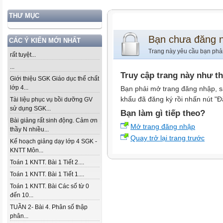
THƯ MỤC
Bạn chưa đăng 
CÁC Ý KIẾN MỚI NHẤT
Trang này yêu cầu bạn phả
rất tuyệt...
...
Truy cập trang này như t
Giới thiệu SGK Giáo dục thể chất
lớp 4...
Bạn phải mở trang đăng nhập, s
khẩu đã đăng ký rồi nhấn nút "Đ
Tài liệu phục vụ bồi dưỡng GV
sử dụng SGK...
Bạn làm gì tiếp theo?
Bài giảng rất sinh động. Cảm ơn
Mở trang đăng nhập
thầy N nhiều...
Quay trở lại trang trước
Kế hoạch giảng dạy lớp 4 SGK -
KNTT Môn...
Toán 1 KNTT. Bài 1 Tiết 2....
Toán 1 KNTT. Bài 1 Tiết 1....
Toán 1 KNTT. Bài Các số từ 0
đến 10...
TUẦN 2- Bài 4. Phân số thập
phân...