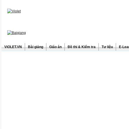
ViOLET.VN
Bài giảng
Giáo án
Đề thi & Kiểm tra
Tư liệu
E-Lea