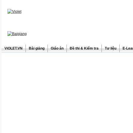
ViOLET.VN
Bài giảng
Giáo án
Đề thi & Kiểm tra
Tư liệu
E-Lea