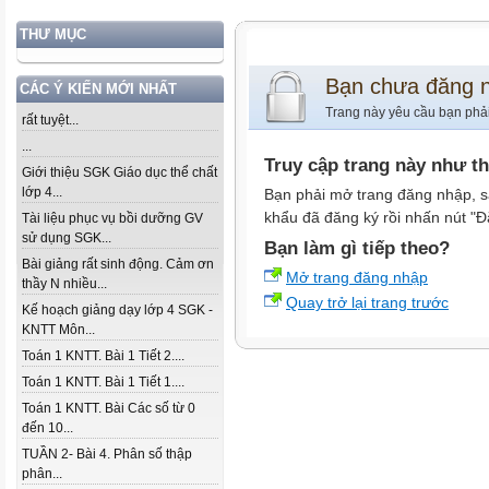
THƯ MỤC
Bạn chưa đăng 
CÁC Ý KIẾN MỚI NHẤT
Trang này yêu cầu bạn phả
rất tuyệt...
...
Truy cập trang này như t
Giới thiệu SGK Giáo dục thể chất
lớp 4...
Bạn phải mở trang đăng nhập, s
khẩu đã đăng ký rồi nhấn nút "Đ
Tài liệu phục vụ bồi dưỡng GV
sử dụng SGK...
Bạn làm gì tiếp theo?
Bài giảng rất sinh động. Cảm ơn
Mở trang đăng nhập
thầy N nhiều...
Quay trở lại trang trước
Kế hoạch giảng dạy lớp 4 SGK -
KNTT Môn...
Toán 1 KNTT. Bài 1 Tiết 2....
Toán 1 KNTT. Bài 1 Tiết 1....
Toán 1 KNTT. Bài Các số từ 0
đến 10...
TUẦN 2- Bài 4. Phân số thập
phân...