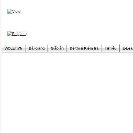
ViOLET.VN
Bài giảng
Giáo án
Đề thi & Kiểm tra
Tư liệu
E-Lea