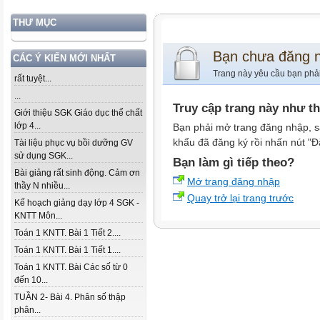
THƯ MỤC
Bạn chưa đăng 
CÁC Ý KIẾN MỚI NHẤT
Trang này yêu cầu bạn phả
rất tuyệt...
...
Truy cập trang này như t
Giới thiệu SGK Giáo dục thể chất
lớp 4...
Bạn phải mở trang đăng nhập, s
khẩu đã đăng ký rồi nhấn nút "Đ
Tài liệu phục vụ bồi dưỡng GV
sử dụng SGK...
Bạn làm gì tiếp theo?
Bài giảng rất sinh động. Cảm ơn
Mở trang đăng nhập
thầy N nhiều...
Quay trở lại trang trước
Kế hoạch giảng dạy lớp 4 SGK -
KNTT Môn...
Toán 1 KNTT. Bài 1 Tiết 2....
Toán 1 KNTT. Bài 1 Tiết 1....
Toán 1 KNTT. Bài Các số từ 0
đến 10...
TUẦN 2- Bài 4. Phân số thập
phân...