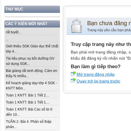
THƯ MỤC
Bạn chưa đăng 
CÁC Ý KIẾN MỚI NHẤT
Trang này yêu cầu bạn phả
rất tuyệt...
...
Truy cập trang này như t
Giới thiệu SGK Giáo dục thể chất
lớp 4...
Bạn phải mở trang đăng nhập, s
khẩu đã đăng ký rồi nhấn nút "Đ
Tài liệu phục vụ bồi dưỡng GV
sử dụng SGK...
Bạn làm gì tiếp theo?
Bài giảng rất sinh động. Cảm ơn
Mở trang đăng nhập
thầy N nhiều...
Quay trở lại trang trước
Kế hoạch giảng dạy lớp 4 SGK -
KNTT Môn...
Toán 1 KNTT. Bài 1 Tiết 2....
Toán 1 KNTT. Bài 1 Tiết 1....
Toán 1 KNTT. Bài Các số từ 0
đến 10...
TUẦN 2- Bài 4. Phân số thập
phân...