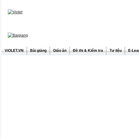
ViOLET.VN
Bài giảng
Giáo án
Đề thi & Kiểm tra
Tư liệu
E-Lea