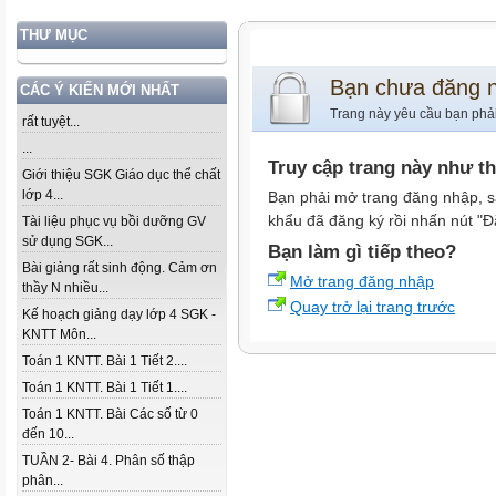
THƯ MỤC
Bạn chưa đăng 
CÁC Ý KIẾN MỚI NHẤT
Trang này yêu cầu bạn phả
rất tuyệt...
...
Truy cập trang này như t
Giới thiệu SGK Giáo dục thể chất
lớp 4...
Bạn phải mở trang đăng nhập, s
khẩu đã đăng ký rồi nhấn nút "Đ
Tài liệu phục vụ bồi dưỡng GV
sử dụng SGK...
Bạn làm gì tiếp theo?
Bài giảng rất sinh động. Cảm ơn
Mở trang đăng nhập
thầy N nhiều...
Quay trở lại trang trước
Kế hoạch giảng dạy lớp 4 SGK -
KNTT Môn...
Toán 1 KNTT. Bài 1 Tiết 2....
Toán 1 KNTT. Bài 1 Tiết 1....
Toán 1 KNTT. Bài Các số từ 0
đến 10...
TUẦN 2- Bài 4. Phân số thập
phân...