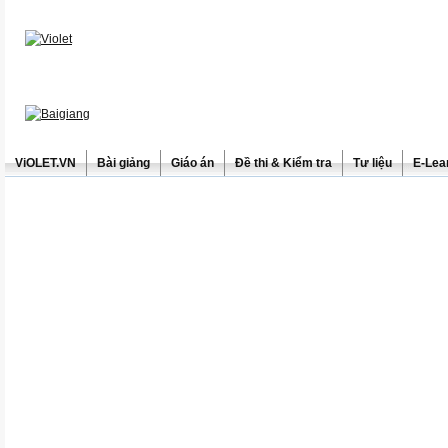
ViOLET.VN
Bài giảng
Giáo án
Đề thi & Kiểm tra
Tư liệu
E-Lea