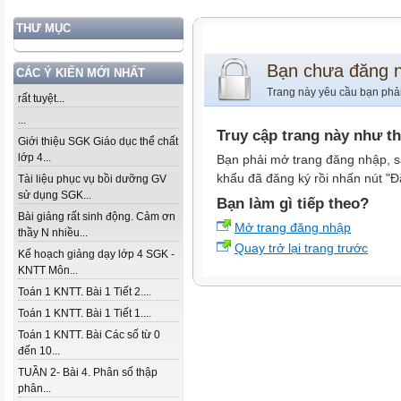
THƯ MỤC
Bạn chưa đăng 
CÁC Ý KIẾN MỚI NHẤT
Trang này yêu cầu bạn phả
rất tuyệt...
...
Truy cập trang này như t
Giới thiệu SGK Giáo dục thể chất
lớp 4...
Bạn phải mở trang đăng nhập, s
khẩu đã đăng ký rồi nhấn nút "Đ
Tài liệu phục vụ bồi dưỡng GV
sử dụng SGK...
Bạn làm gì tiếp theo?
Bài giảng rất sinh động. Cảm ơn
Mở trang đăng nhập
thầy N nhiều...
Quay trở lại trang trước
Kế hoạch giảng dạy lớp 4 SGK -
KNTT Môn...
Toán 1 KNTT. Bài 1 Tiết 2....
Toán 1 KNTT. Bài 1 Tiết 1....
Toán 1 KNTT. Bài Các số từ 0
đến 10...
TUẦN 2- Bài 4. Phân số thập
phân...