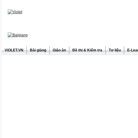
ViOLET.VN
Bài giảng
Giáo án
Đề thi & Kiểm tra
Tư liệu
E-Lea