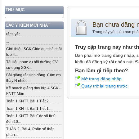
THƯ MỤC
Bạn chưa đăng 
CÁC Ý KIẾN MỚI NHẤT
Trang này yêu cầu bạn phả
rất tuyệt...
...
Truy cập trang này như t
Giới thiệu SGK Giáo dục thể chất
lớp 4...
Bạn phải mở trang đăng nhập, s
khẩu đã đăng ký rồi nhấn nút "Đ
Tài liệu phục vụ bồi dưỡng GV
sử dụng SGK...
Bạn làm gì tiếp theo?
Bài giảng rất sinh động. Cảm ơn
Mở trang đăng nhập
thầy N nhiều...
Quay trở lại trang trước
Kế hoạch giảng dạy lớp 4 SGK -
KNTT Môn...
Toán 1 KNTT. Bài 1 Tiết 2....
Toán 1 KNTT. Bài 1 Tiết 1....
Toán 1 KNTT. Bài Các số từ 0
đến 10...
TUẦN 2- Bài 4. Phân số thập
phân...