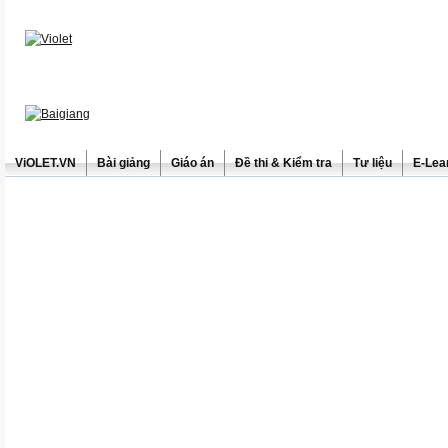
ViOLET.VN
Bài giảng
Giáo án
Đề thi & Kiểm tra
Tư liệu
E-Lea