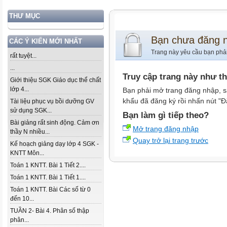
THƯ MỤC
Bạn chưa đăng 
CÁC Ý KIẾN MỚI NHẤT
Trang này yêu cầu bạn phả
rất tuyệt...
...
Truy cập trang này như t
Giới thiệu SGK Giáo dục thể chất
lớp 4...
Bạn phải mở trang đăng nhập, s
khẩu đã đăng ký rồi nhấn nút "Đ
Tài liệu phục vụ bồi dưỡng GV
sử dụng SGK...
Bạn làm gì tiếp theo?
Bài giảng rất sinh động. Cảm ơn
Mở trang đăng nhập
thầy N nhiều...
Quay trở lại trang trước
Kế hoạch giảng dạy lớp 4 SGK -
KNTT Môn...
Toán 1 KNTT. Bài 1 Tiết 2....
Toán 1 KNTT. Bài 1 Tiết 1....
Toán 1 KNTT. Bài Các số từ 0
đến 10...
TUẦN 2- Bài 4. Phân số thập
phân...