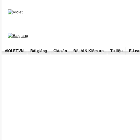
ViOLET.VN
Bài giảng
Giáo án
Đề thi & Kiểm tra
Tư liệu
E-Lea