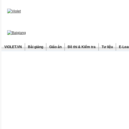
ViOLET.VN
Bài giảng
Giáo án
Đề thi & Kiểm tra
Tư liệu
E-Lea