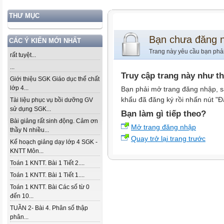
THƯ MỤC
Bạn chưa đăng 
CÁC Ý KIẾN MỚI NHẤT
Trang này yêu cầu bạn phả
rất tuyệt...
...
Truy cập trang này như t
Giới thiệu SGK Giáo dục thể chất
lớp 4...
Bạn phải mở trang đăng nhập, s
khẩu đã đăng ký rồi nhấn nút "Đ
Tài liệu phục vụ bồi dưỡng GV
sử dụng SGK...
Bạn làm gì tiếp theo?
Bài giảng rất sinh động. Cảm ơn
Mở trang đăng nhập
thầy N nhiều...
Quay trở lại trang trước
Kế hoạch giảng dạy lớp 4 SGK -
KNTT Môn...
Toán 1 KNTT. Bài 1 Tiết 2....
Toán 1 KNTT. Bài 1 Tiết 1....
Toán 1 KNTT. Bài Các số từ 0
đến 10...
TUẦN 2- Bài 4. Phân số thập
phân...