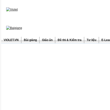
ViOLET.VN
Bài giảng
Giáo án
Đề thi & Kiểm tra
Tư liệu
E-Lea