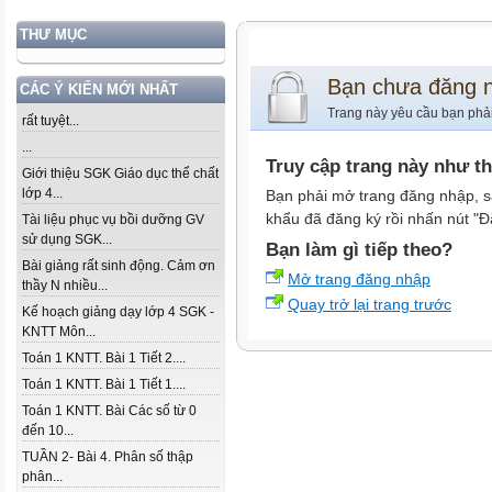
THƯ MỤC
Bạn chưa đăng 
CÁC Ý KIẾN MỚI NHẤT
Trang này yêu cầu bạn phả
rất tuyệt...
...
Truy cập trang này như t
Giới thiệu SGK Giáo dục thể chất
lớp 4...
Bạn phải mở trang đăng nhập, s
khẩu đã đăng ký rồi nhấn nút "Đ
Tài liệu phục vụ bồi dưỡng GV
sử dụng SGK...
Bạn làm gì tiếp theo?
Bài giảng rất sinh động. Cảm ơn
Mở trang đăng nhập
thầy N nhiều...
Quay trở lại trang trước
Kế hoạch giảng dạy lớp 4 SGK -
KNTT Môn...
Toán 1 KNTT. Bài 1 Tiết 2....
Toán 1 KNTT. Bài 1 Tiết 1....
Toán 1 KNTT. Bài Các số từ 0
đến 10...
TUẦN 2- Bài 4. Phân số thập
phân...