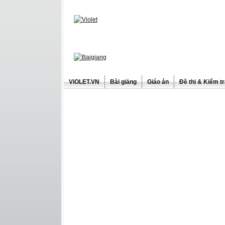
ViOLET.VN
Bài giảng
Giáo án
Đề thi & Kiểm t