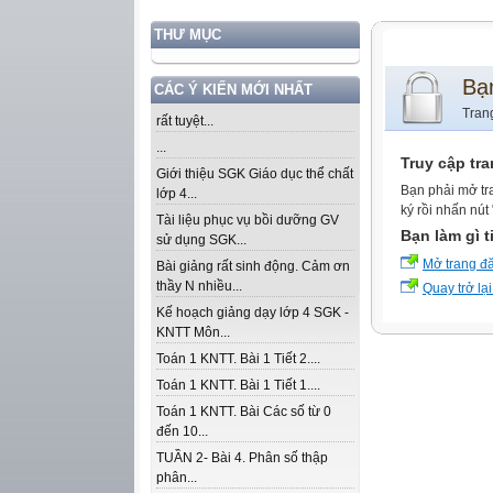
THƯ MỤC
Bạ
CÁC Ý KIẾN MỚI NHẤT
Tran
rất tuyệt...
...
Truy cập tr
Giới thiệu SGK Giáo dục thể chất
Bạn phải mở tr
lớp 4...
ký rồi nhấn nút
Tài liệu phục vụ bồi dưỡng GV
Bạn làm gì t
sử dụng SGK...
Mở trang đ
Bài giảng rất sinh động. Cảm ơn
thầy N nhiều...
Quay trở lại
Kế hoạch giảng dạy lớp 4 SGK -
KNTT Môn...
Toán 1 KNTT. Bài 1 Tiết 2....
Toán 1 KNTT. Bài 1 Tiết 1....
Toán 1 KNTT. Bài Các số từ 0
đến 10...
TUẦN 2- Bài 4. Phân số thập
phân...