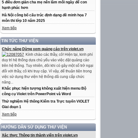
5 điều đơn giản cha mẹ nên làm mỗi ngày để con
hạnh phúc hơn
Hà Nội công bố cấu trúc định dạng đề minh họa 7
môn thi lớp 10 năm 2025
Xem tiếp
TIN TỨC THƯ VIỆN
Chức năng Dừng xem quảng cáo trên violet.vn
Kính chào các thầy, cô! Hiện tại, kinh phí
duy trì hệ thống dựa chủ yếu vào việc đặt quảng cáo
trên hệ thống. Tuy nhiên, đôi khi có gây một số trở ngại
đối với thầy, cô khi truy cập. Vì vậy, để thuận tiện trong
việc sử dụng thư viện hệ thống đã cung cấp chức
năng...
Khắc phục hiện tượng không xuất hiện menu Bộ
công cụ Violet trên PowerPoint và Word
Thử nghiệm Hệ thống Kiểm tra Trực tuyến ViOLET
Giai đoạn 1
Xem tiếp
HƯỚNG DẪN SỬ DỤNG THƯ VIỆN
Xác thực Thông tin thành viên trên violet.vn