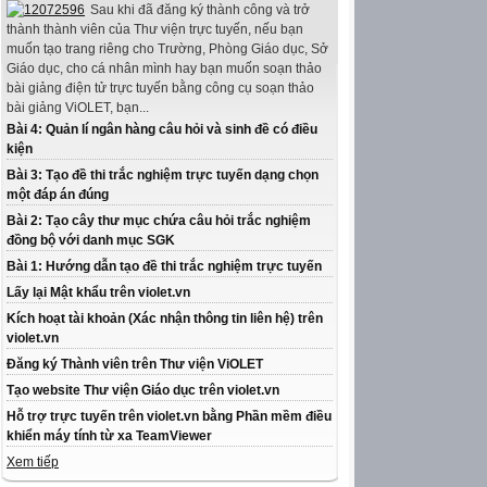
Sau khi đã đăng ký thành công và trở
thành thành viên của Thư viện trực tuyến, nếu bạn
muốn tạo trang riêng cho Trường, Phòng Giáo dục, Sở
Giáo dục, cho cá nhân mình hay bạn muốn soạn thảo
bài giảng điện tử trực tuyến bằng công cụ soạn thảo
bài giảng ViOLET, bạn...
Bài 4: Quản lí ngân hàng câu hỏi và sinh đề có điều
kiện
Bài 3: Tạo đề thi trắc nghiệm trực tuyến dạng chọn
một đáp án đúng
Bài 2: Tạo cây thư mục chứa câu hỏi trắc nghiệm
đồng bộ với danh mục SGK
Bài 1: Hướng dẫn tạo đề thi trắc nghiệm trực tuyến
Lấy lại Mật khẩu trên violet.vn
Kích hoạt tài khoản (Xác nhận thông tin liên hệ) trên
violet.vn
Đăng ký Thành viên trên Thư viện ViOLET
Tạo website Thư viện Giáo dục trên violet.vn
Hỗ trợ trực tuyến trên violet.vn bằng Phần mềm điều
khiển máy tính từ xa TeamViewer
Xem tiếp