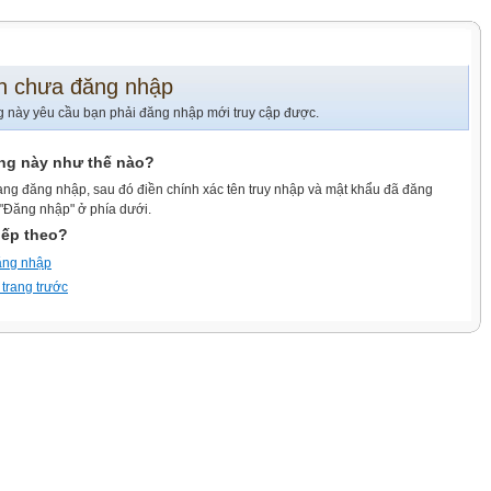
n chưa đăng nhập
g này yêu cầu bạn phải đăng nhập mới truy cập được.
ang này như thế nào?
ang đăng nhập, sau đó điền chính xác tên truy nhập và mật khẩu đã đăng
 "Đăng nhập" ở phía dưới.
iếp theo?
ăng nhập
 trang trước