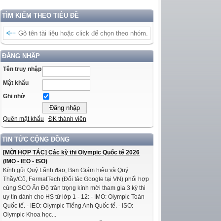
TÌM KIẾM THEO TIÊU ĐỀ
ĐĂNG NHẬP
Tên truy nhập
Mật khẩu
Ghi nhớ
Quên mật khẩu
ĐK thành viên
TIN TỨC CỘNG ĐỒNG
[MỜI HỢP TÁC] Các kỳ thi Olympic Quốc tế 2026
(IMO - IEO - ISO)
Kính gửi Quý Lãnh đạo, Ban Giám hiệu và Quý
Thầy/Cô, FermatTech (Đối tác Google tại VN) phối hợp
cùng SCO Ấn Độ trân trọng kính mời tham gia 3 kỳ thi
uy tín dành cho HS từ lớp 1 - 12: - IMO: Olympic Toán
Quốc tế. - IEO: Olympic Tiếng Anh Quốc tế. - ISO:
Olympic Khoa học...