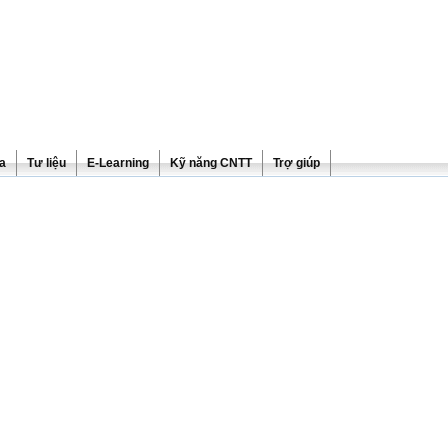
ra
Tư liệu
E-Learning
Kỹ năng CNTT
Trợ giúp