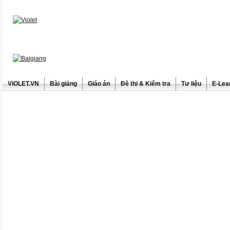
ViOLET.VN
Bài giảng
Giáo án
Đề thi & Kiểm tra
Tư liệu
E-Lea