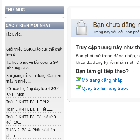
THƯ MỤC
Bạn chưa đăng 
CÁC Ý KIẾN MỚI NHẤT
Trang này yêu cầu bạn phả
rất tuyệt...
...
Truy cập trang này như t
Giới thiệu SGK Giáo dục thể chất
lớp 4...
Bạn phải mở trang đăng nhập, s
khẩu đã đăng ký rồi nhấn nút "Đ
Tài liệu phục vụ bồi dưỡng GV
sử dụng SGK...
Bạn làm gì tiếp theo?
Bài giảng rất sinh động. Cảm ơn
Mở trang đăng nhập
thầy N nhiều...
Quay trở lại trang trước
Kế hoạch giảng dạy lớp 4 SGK -
KNTT Môn...
Toán 1 KNTT. Bài 1 Tiết 2....
Toán 1 KNTT. Bài 1 Tiết 1....
Toán 1 KNTT. Bài Các số từ 0
đến 10...
TUẦN 2- Bài 4. Phân số thập
phân...