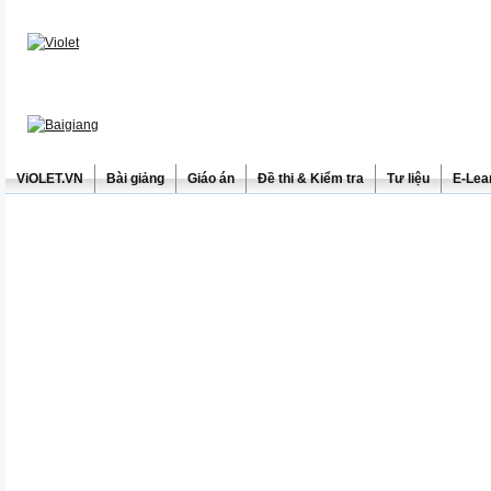
ViOLET.VN
Bài giảng
Giáo án
Đề thi & Kiểm tra
Tư liệu
E-Lea