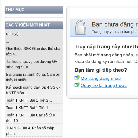
THƯ MỤC
Bạn chưa đăng 
CÁC Ý KIẾN MỚI NHẤT
Trang này yêu cầu bạn phả
rất tuyệt...
...
Truy cập trang này như t
Giới thiệu SGK Giáo dục thể chất
lớp 4...
Bạn phải mở trang đăng nhập, s
khẩu đã đăng ký rồi nhấn nút "Đ
Tài liệu phục vụ bồi dưỡng GV
sử dụng SGK...
Bạn làm gì tiếp theo?
Bài giảng rất sinh động. Cảm ơn
Mở trang đăng nhập
thầy N nhiều...
Quay trở lại trang trước
Kế hoạch giảng dạy lớp 4 SGK -
KNTT Môn...
Toán 1 KNTT. Bài 1 Tiết 2....
Toán 1 KNTT. Bài 1 Tiết 1....
Toán 1 KNTT. Bài Các số từ 0
đến 10...
TUẦN 2- Bài 4. Phân số thập
phân...