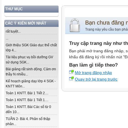
THƯ MỤC
Bạn chưa đăng 
CÁC Ý KIẾN MỚI NHẤT
Trang này yêu cầu bạn phả
rất tuyệt...
...
Truy cập trang này như t
Giới thiệu SGK Giáo dục thể chất
lớp 4...
Bạn phải mở trang đăng nhập, s
khẩu đã đăng ký rồi nhấn nút "Đ
Tài liệu phục vụ bồi dưỡng GV
sử dụng SGK...
Bạn làm gì tiếp theo?
Bài giảng rất sinh động. Cảm ơn
Mở trang đăng nhập
thầy N nhiều...
Quay trở lại trang trước
Kế hoạch giảng dạy lớp 4 SGK -
KNTT Môn...
Toán 1 KNTT. Bài 1 Tiết 2....
Toán 1 KNTT. Bài 1 Tiết 1....
Toán 1 KNTT. Bài Các số từ 0
đến 10...
TUẦN 2- Bài 4. Phân số thập
phân...