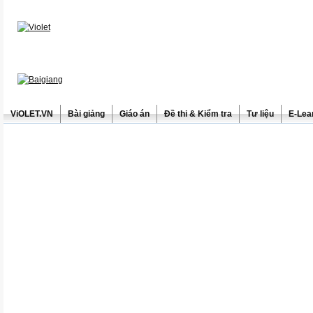
ViOLET.VN
Bài giảng
Giáo án
Đề thi & Kiểm tra
Tư liệu
E-Lea