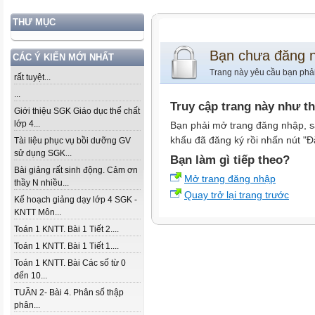
THƯ MỤC
Bạn chưa đăng 
CÁC Ý KIẾN MỚI NHẤT
Trang này yêu cầu bạn phả
rất tuyệt...
...
Truy cập trang này như t
Giới thiệu SGK Giáo dục thể chất
lớp 4...
Bạn phải mở trang đăng nhập, s
khẩu đã đăng ký rồi nhấn nút "Đ
Tài liệu phục vụ bồi dưỡng GV
sử dụng SGK...
Bạn làm gì tiếp theo?
Bài giảng rất sinh động. Cảm ơn
Mở trang đăng nhập
thầy N nhiều...
Quay trở lại trang trước
Kế hoạch giảng dạy lớp 4 SGK -
KNTT Môn...
Toán 1 KNTT. Bài 1 Tiết 2....
Toán 1 KNTT. Bài 1 Tiết 1....
Toán 1 KNTT. Bài Các số từ 0
đến 10...
TUẦN 2- Bài 4. Phân số thập
phân...