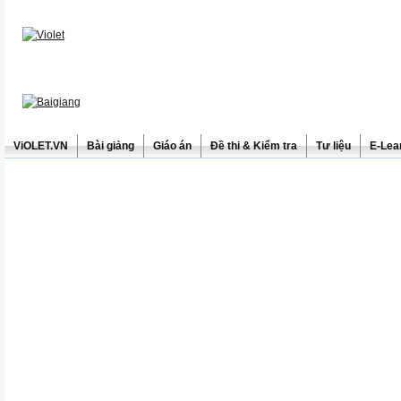
ViOLET.VN
Bài giảng
Giáo án
Đề thi & Kiểm tra
Tư liệu
E-Lea