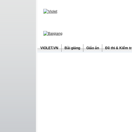
ViOLET.VN
Bài giảng
Giáo án
Đề thi & Kiểm t