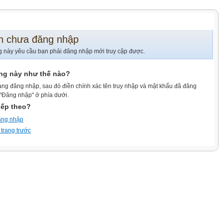
n chưa đăng nhập
g này yêu cầu bạn phải đăng nhập mới truy cập được.
ang này như thế nào?
ang đăng nhập, sau đó điền chính xác tên truy nhập và mật khẩu đã đăng
 "Đăng nhập" ở phía dưới.
iếp theo?
ăng nhập
 trang trước