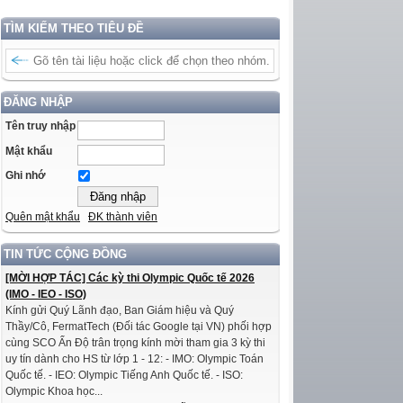
TÌM KIẾM THEO TIÊU ĐỀ
ĐĂNG NHẬP
Tên truy nhập
Mật khẩu
Ghi nhớ
Quên mật khẩu
ĐK thành viên
TIN TỨC CỘNG ĐỒNG
[MỜI HỢP TÁC] Các kỳ thi Olympic Quốc tế 2026
(IMO - IEO - ISO)
Kính gửi Quý Lãnh đạo, Ban Giám hiệu và Quý
Thầy/Cô, FermatTech (Đối tác Google tại VN) phối hợp
cùng SCO Ấn Độ trân trọng kính mời tham gia 3 kỳ thi
uy tín dành cho HS từ lớp 1 - 12: - IMO: Olympic Toán
Quốc tế. - IEO: Olympic Tiếng Anh Quốc tế. - ISO:
Olympic Khoa học...