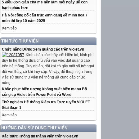
5 điều đơn giản cha mẹ nên làm mỗi ngày để con
hạnh phúc hơn
Hà Nội công bố cấu trúc định dạng đề minh họa 7
môn thi lớp 10 năm 2025
Xem tiếp
TIN TỨC THƯ VIỆN
Chức năng Dừng xem quảng cáo trên violet.vn
Kính chào các thầy, cô! Hiện tại, kinh phí
duy trì hệ thống dựa chủ yếu vào việc đặt quảng cáo
trên hệ thống. Tuy nhiên, đôi khi có gây một số trở ngại
đối với thầy, cô khi truy cập. Vì vậy, để thuận tiện trong
việc sử dụng thư viện hệ thống đã cung cấp chức
năng...
Khắc phục hiện tượng không xuất hiện menu Bộ
công cụ Violet trên PowerPoint và Word
Thử nghiệm Hệ thống Kiểm tra Trực tuyến ViOLET
Giai đoạn 1
Xem tiếp
HƯỚNG DẪN SỬ DỤNG THƯ VIỆN
Xác thực Thông tin thành viên trên violet.vn