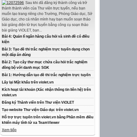
Sau khi đã đăng ký thành công và trở
thành thành viên của Thư viện trực tuyến, nếu bạn
muốn tạo trang riêng cho Trường, Phòng Giáo dục, Sở
Giáo dục, cho cá nhân mình hay bạn muốn soạn thảo
bài giảng điện tử trực tuyến bằng công cụ soạn thảo
bài giảng ViOLET, bạn...
Bài 4: Quản lí ngân hàng câu hỏi và sinh đề có điều
kiện
Bài 3: Tạo đề thi trắc nghiệm trực tuyến dạng chọn
một đáp án đúng
Bài 2: Tạo cây thư mục chứa câu hỏi trắc nghiệm
đồng bộ với danh mục SGK
Bài 1: Hướng dẫn tạo đề thi trắc nghiệm trực tuyến
Lấy lại Mật khẩu trên violet.vn
Kích hoạt tài khoản (Xác nhận thông tin liên hệ) trên
violet.vn
Đăng ký Thành viên trên Thư viện ViOLET
Tạo website Thư viện Giáo dục trên violet.vn
Hỗ trợ trực tuyến trên violet.vn bằng Phần mềm điều
khiển máy tính từ xa TeamViewer
Xem tiếp