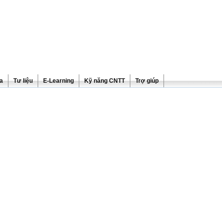
ra
Tư liệu
E-Learning
Kỹ năng CNTT
Trợ giúp