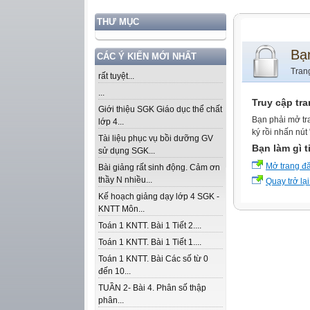
THƯ MỤC
Bạ
CÁC Ý KIẾN MỚI NHẤT
Tran
rất tuyệt...
...
Truy cập tr
Giới thiệu SGK Giáo dục thể chất
Bạn phải mở tr
lớp 4...
ký rồi nhấn nút
Tài liệu phục vụ bồi dưỡng GV
Bạn làm gì t
sử dụng SGK...
Mở trang đ
Bài giảng rất sinh động. Cảm ơn
thầy N nhiều...
Quay trở lại
Kế hoạch giảng dạy lớp 4 SGK -
KNTT Môn...
Toán 1 KNTT. Bài 1 Tiết 2....
Toán 1 KNTT. Bài 1 Tiết 1....
Toán 1 KNTT. Bài Các số từ 0
đến 10...
TUẦN 2- Bài 4. Phân số thập
phân...