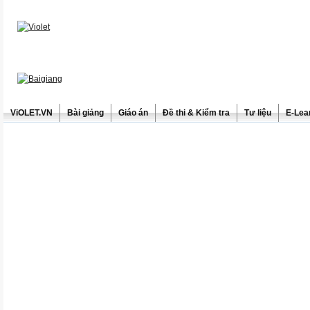
ViOLET.VN
Bài giảng
Giáo án
Đề thi & Kiểm tra
Tư liệu
E-Lea