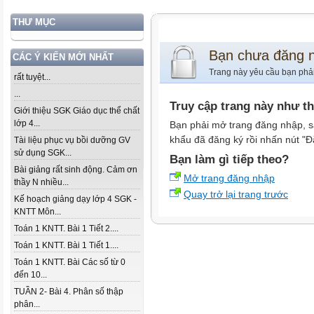
THƯ MỤC
Bạn chưa đăng 
CÁC Ý KIẾN MỚI NHẤT
Trang này yêu cầu bạn phả
rất tuyệt...
...
Truy cập trang này như t
Giới thiệu SGK Giáo dục thể chất
lớp 4...
Bạn phải mở trang đăng nhập, s
khẩu đã đăng ký rồi nhấn nút "Đ
Tài liệu phục vụ bồi dưỡng GV
sử dụng SGK...
Bạn làm gì tiếp theo?
Bài giảng rất sinh động. Cảm ơn
Mở trang đăng nhập
thầy N nhiều...
Quay trở lại trang trước
Kế hoạch giảng dạy lớp 4 SGK -
KNTT Môn...
Toán 1 KNTT. Bài 1 Tiết 2....
Toán 1 KNTT. Bài 1 Tiết 1....
Toán 1 KNTT. Bài Các số từ 0
đến 10...
TUẦN 2- Bài 4. Phân số thập
phân...