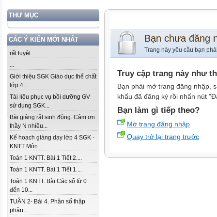
THƯ MỤC
Bạn chưa đăng 
CÁC Ý KIẾN MỚI NHẤT
Trang này yêu cầu bạn phả
rất tuyệt...
...
Truy cập trang này như t
Giới thiệu SGK Giáo dục thể chất
lớp 4...
Bạn phải mở trang đăng nhập, s
khẩu đã đăng ký rồi nhấn nút "Đ
Tài liệu phục vụ bồi dưỡng GV
sử dụng SGK...
Bạn làm gì tiếp theo?
Bài giảng rất sinh động. Cảm ơn
Mở trang đăng nhập
thầy N nhiều...
Quay trở lại trang trước
Kế hoạch giảng dạy lớp 4 SGK -
KNTT Môn...
Toán 1 KNTT. Bài 1 Tiết 2....
Toán 1 KNTT. Bài 1 Tiết 1....
Toán 1 KNTT. Bài Các số từ 0
đến 10...
TUẦN 2- Bài 4. Phân số thập
phân...