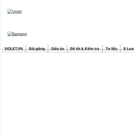
ViOLET.VN
Bài giảng
Giáo án
Đề thi & Kiểm tra
Tư liệu
E-Lea