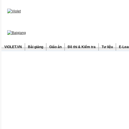
ViOLET.VN
Bài giảng
Giáo án
Đề thi & Kiểm tra
Tư liệu
E-Lea