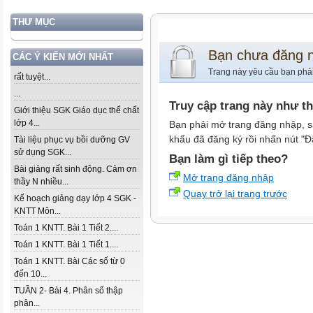
THƯ MỤC
Bạn chưa đăng 
CÁC Ý KIẾN MỚI NHẤT
Trang này yêu cầu bạn phả
rất tuyệt...
...
Truy cập trang này như t
Giới thiệu SGK Giáo dục thể chất
lớp 4...
Bạn phải mở trang đăng nhập, s
khẩu đã đăng ký rồi nhấn nút "Đ
Tài liệu phục vụ bồi dưỡng GV
sử dụng SGK...
Bạn làm gì tiếp theo?
Bài giảng rất sinh động. Cảm ơn
Mở trang đăng nhập
thầy N nhiều...
Quay trở lại trang trước
Kế hoạch giảng dạy lớp 4 SGK -
KNTT Môn...
Toán 1 KNTT. Bài 1 Tiết 2....
Toán 1 KNTT. Bài 1 Tiết 1....
Toán 1 KNTT. Bài Các số từ 0
đến 10...
TUẦN 2- Bài 4. Phân số thập
phân...