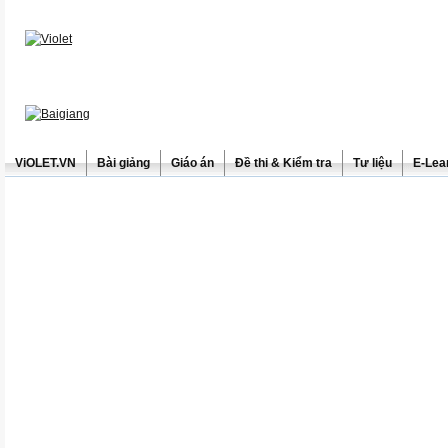
ViOLET.VN
Bài giảng
Giáo án
Đề thi & Kiểm tra
Tư liệu
E-Lea