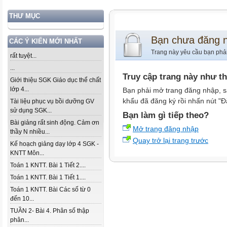
THƯ MỤC
Bạn chưa đăng 
CÁC Ý KIẾN MỚI NHẤT
Trang này yêu cầu bạn phả
rất tuyệt...
...
Truy cập trang này như t
Giới thiệu SGK Giáo dục thể chất
lớp 4...
Bạn phải mở trang đăng nhập, s
khẩu đã đăng ký rồi nhấn nút "Đ
Tài liệu phục vụ bồi dưỡng GV
sử dụng SGK...
Bạn làm gì tiếp theo?
Bài giảng rất sinh động. Cảm ơn
Mở trang đăng nhập
thầy N nhiều...
Quay trở lại trang trước
Kế hoạch giảng dạy lớp 4 SGK -
KNTT Môn...
Toán 1 KNTT. Bài 1 Tiết 2....
Toán 1 KNTT. Bài 1 Tiết 1....
Toán 1 KNTT. Bài Các số từ 0
đến 10...
TUẦN 2- Bài 4. Phân số thập
phân...