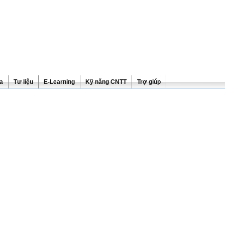
ra
Tư liệu
E-Learning
Kỹ năng CNTT
Trợ giúp