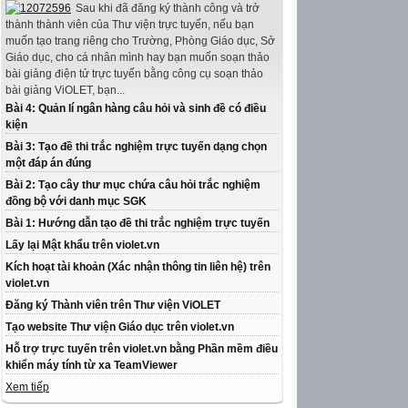
Sau khi đã đăng ký thành công và trở
thành thành viên của Thư viện trực tuyến, nếu bạn
muốn tạo trang riêng cho Trường, Phòng Giáo dục, Sở
Giáo dục, cho cá nhân mình hay bạn muốn soạn thảo
bài giảng điện tử trực tuyến bằng công cụ soạn thảo
bài giảng ViOLET, bạn...
Bài 4: Quản lí ngân hàng câu hỏi và sinh đề có điều
kiện
Bài 3: Tạo đề thi trắc nghiệm trực tuyến dạng chọn
một đáp án đúng
Bài 2: Tạo cây thư mục chứa câu hỏi trắc nghiệm
đồng bộ với danh mục SGK
Bài 1: Hướng dẫn tạo đề thi trắc nghiệm trực tuyến
Lấy lại Mật khẩu trên violet.vn
Kích hoạt tài khoản (Xác nhận thông tin liên hệ) trên
violet.vn
Đăng ký Thành viên trên Thư viện ViOLET
Tạo website Thư viện Giáo dục trên violet.vn
Hỗ trợ trực tuyến trên violet.vn bằng Phần mềm điều
khiển máy tính từ xa TeamViewer
Xem tiếp