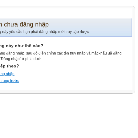
n chưa đăng nhập
g này yêu cầu bạn phải đăng nhập mới truy cập được.
ang này như thế nào?
ang đăng nhập, sau đó điền chính xác tên truy nhập và mật khẩu đã đăng
 "Đăng nhập" ở phía dưới.
iếp theo?
ăng nhập
 trang trước