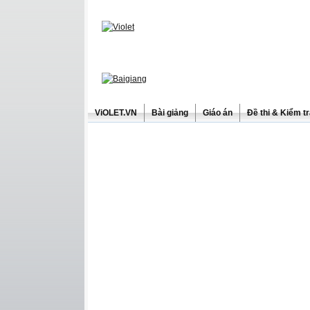
ViOLET.VN
Bài giảng
Giáo án
Đề thi & Kiểm t