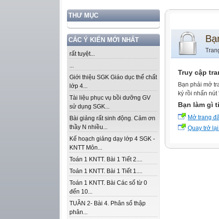
THƯ MỤC
Bạ
CÁC Ý KIẾN MỚI NHẤT
Tran
rất tuyệt...
...
Truy cập tr
Giới thiệu SGK Giáo dục thể chất
Bạn phải mở tr
lớp 4...
ký rồi nhấn nút
Tài liệu phục vụ bồi dưỡng GV
Bạn làm gì t
sử dụng SGK...
Mở trang đ
Bài giảng rất sinh động. Cảm ơn
thầy N nhiều...
Quay trở lại
Kế hoạch giảng dạy lớp 4 SGK -
KNTT Môn...
Toán 1 KNTT. Bài 1 Tiết 2....
Toán 1 KNTT. Bài 1 Tiết 1....
Toán 1 KNTT. Bài Các số từ 0
đến 10...
TUẦN 2- Bài 4. Phân số thập
phân...