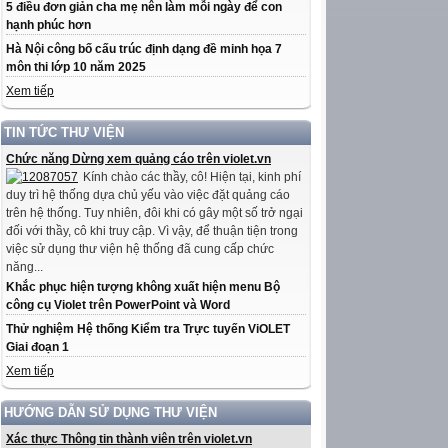
5 điều đơn giản cha mẹ nên làm mỗi ngày để con
hạnh phúc hơn
Hà Nội công bố cấu trúc định dạng đề minh họa 7
môn thi lớp 10 năm 2025
Xem tiếp
TIN TỨC THƯ VIỆN
Chức năng Dừng xem quảng cáo trên violet.vn
Kính chào các thầy, cô! Hiện tại, kinh phí
duy trì hệ thống dựa chủ yếu vào việc đặt quảng cáo
trên hệ thống. Tuy nhiên, đôi khi có gây một số trở ngại
đối với thầy, cô khi truy cập. Vì vậy, để thuận tiện trong
việc sử dụng thư viện hệ thống đã cung cấp chức
năng...
Khắc phục hiện tượng không xuất hiện menu Bộ
công cụ Violet trên PowerPoint và Word
Thử nghiệm Hệ thống Kiểm tra Trực tuyến ViOLET
Giai đoạn 1
Xem tiếp
HƯỚNG DẪN SỬ DỤNG THƯ VIỆN
Xác thực Thông tin thành viên trên violet.vn