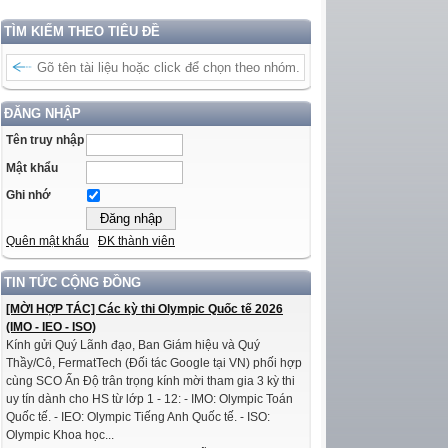
TÌM KIẾM THEO TIÊU ĐỀ
ĐĂNG NHẬP
Tên truy nhập
Mật khẩu
Ghi nhớ
Quên mật khẩu
ĐK thành viên
TIN TỨC CỘNG ĐỒNG
[MỜI HỢP TÁC] Các kỳ thi Olympic Quốc tế 2026
(IMO - IEO - ISO)
Kính gửi Quý Lãnh đạo, Ban Giám hiệu và Quý
Thầy/Cô, FermatTech (Đối tác Google tại VN) phối hợp
cùng SCO Ấn Độ trân trọng kính mời tham gia 3 kỳ thi
uy tín dành cho HS từ lớp 1 - 12: - IMO: Olympic Toán
Quốc tế. - IEO: Olympic Tiếng Anh Quốc tế. - ISO:
Olympic Khoa học...