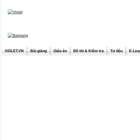
ViOLET.VN
Bài giảng
Giáo án
Đề thi & Kiểm tra
Tư liệu
E-Lea