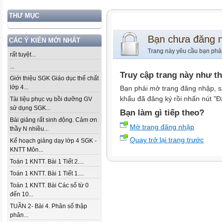
THƯ MỤC
Bạn chưa đăng 
CÁC Ý KIẾN MỚI NHẤT
Trang này yêu cầu bạn phả
rất tuyệt...
...
Truy cập trang này như t
Giới thiệu SGK Giáo dục thể chất
lớp 4...
Bạn phải mở trang đăng nhập, s
khẩu đã đăng ký rồi nhấn nút "Đ
Tài liệu phục vụ bồi dưỡng GV
sử dụng SGK...
Bạn làm gì tiếp theo?
Bài giảng rất sinh động. Cảm ơn
Mở trang đăng nhập
thầy N nhiều...
Quay trở lại trang trước
Kế hoạch giảng dạy lớp 4 SGK -
KNTT Môn...
Toán 1 KNTT. Bài 1 Tiết 2....
Toán 1 KNTT. Bài 1 Tiết 1....
Toán 1 KNTT. Bài Các số từ 0
đến 10...
TUẦN 2- Bài 4. Phân số thập
phân...