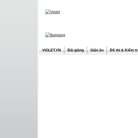
ViOLET.VN
Bài giảng
Giáo án
Đề thi & Kiểm t