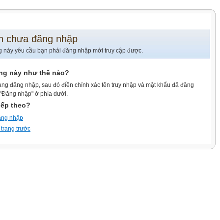
n chưa đăng nhập
g này yêu cầu bạn phải đăng nhập mới truy cập được.
ang này như thế nào?
ang đăng nhập, sau đó điền chính xác tên truy nhập và mật khẩu đã đăng
 "Đăng nhập" ở phía dưới.
iếp theo?
ăng nhập
 trang trước