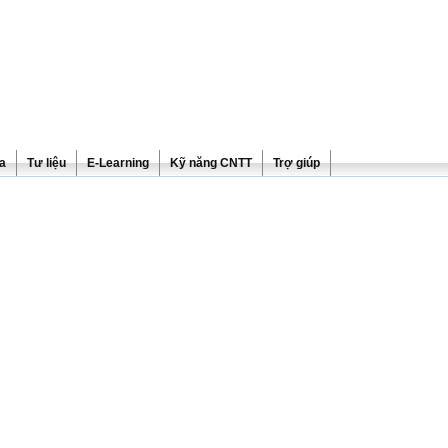
ra
Tư liệu
E-Learning
Kỹ năng CNTT
Trợ giúp