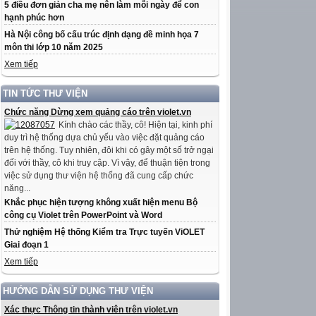
5 điều đơn giản cha mẹ nên làm mỗi ngày để con
hạnh phúc hơn
Hà Nội công bố cấu trúc định dạng đề minh họa 7
môn thi lớp 10 năm 2025
Xem tiếp
TIN TỨC THƯ VIỆN
Chức năng Dừng xem quảng cáo trên violet.vn
Kính chào các thầy, cô! Hiện tại, kinh phí
duy trì hệ thống dựa chủ yếu vào việc đặt quảng cáo
trên hệ thống. Tuy nhiên, đôi khi có gây một số trở ngại
đối với thầy, cô khi truy cập. Vì vậy, để thuận tiện trong
việc sử dụng thư viện hệ thống đã cung cấp chức
năng...
Khắc phục hiện tượng không xuất hiện menu Bộ
công cụ Violet trên PowerPoint và Word
Thử nghiệm Hệ thống Kiểm tra Trực tuyến ViOLET
Giai đoạn 1
Xem tiếp
HƯỚNG DẪN SỬ DỤNG THƯ VIỆN
Xác thực Thông tin thành viên trên violet.vn