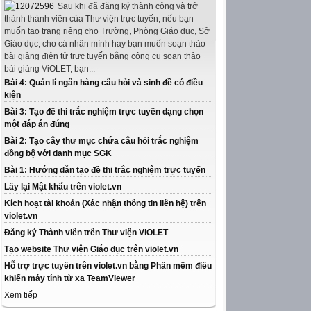
Sau khi đã đăng ký thành công và trở
thành thành viên của Thư viện trực tuyến, nếu bạn
muốn tạo trang riêng cho Trường, Phòng Giáo dục, Sở
Giáo dục, cho cá nhân mình hay bạn muốn soạn thảo
bài giảng điện tử trực tuyến bằng công cụ soạn thảo
bài giảng ViOLET, bạn...
Bài 4: Quản lí ngân hàng câu hỏi và sinh đề có điều
kiện
Bài 3: Tạo đề thi trắc nghiệm trực tuyến dạng chọn
một đáp án đúng
Bài 2: Tạo cây thư mục chứa câu hỏi trắc nghiệm
đồng bộ với danh mục SGK
Bài 1: Hướng dẫn tạo đề thi trắc nghiệm trực tuyến
Lấy lại Mật khẩu trên violet.vn
Kích hoạt tài khoản (Xác nhận thông tin liên hệ) trên
violet.vn
Đăng ký Thành viên trên Thư viện ViOLET
Tạo website Thư viện Giáo dục trên violet.vn
Hỗ trợ trực tuyến trên violet.vn bằng Phần mềm điều
khiển máy tính từ xa TeamViewer
Xem tiếp