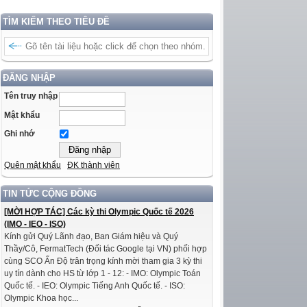
TÌM KIẾM THEO TIÊU ĐỀ
ĐĂNG NHẬP
Tên truy nhập
Mật khẩu
Ghi nhớ
Quên mật khẩu
ĐK thành viên
TIN TỨC CỘNG ĐỒNG
[MỜI HỢP TÁC] Các kỳ thi Olympic Quốc tế 2026
(IMO - IEO - ISO)
Kính gửi Quý Lãnh đạo, Ban Giám hiệu và Quý
Thầy/Cô, FermatTech (Đối tác Google tại VN) phối hợp
cùng SCO Ấn Độ trân trọng kính mời tham gia 3 kỳ thi
uy tín dành cho HS từ lớp 1 - 12: - IMO: Olympic Toán
Quốc tế. - IEO: Olympic Tiếng Anh Quốc tế. - ISO:
Olympic Khoa học...