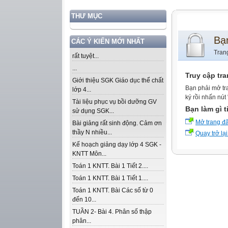
THƯ MỤC
Bạ
CÁC Ý KIẾN MỚI NHẤT
Tran
rất tuyệt...
...
Truy cập tr
Giới thiệu SGK Giáo dục thể chất
Bạn phải mở tr
lớp 4...
ký rồi nhấn nút
Tài liệu phục vụ bồi dưỡng GV
Bạn làm gì t
sử dụng SGK...
Mở trang đ
Bài giảng rất sinh động. Cảm ơn
thầy N nhiều...
Quay trở lại
Kế hoạch giảng dạy lớp 4 SGK -
KNTT Môn...
Toán 1 KNTT. Bài 1 Tiết 2....
Toán 1 KNTT. Bài 1 Tiết 1....
Toán 1 KNTT. Bài Các số từ 0
đến 10...
TUẦN 2- Bài 4. Phân số thập
phân...