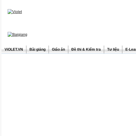
ViOLET.VN
Bài giảng
Giáo án
Đề thi & Kiểm tra
Tư liệu
E-Lea