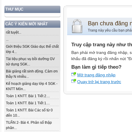
THƯ MỤC
Bạn chưa đăng 
CÁC Ý KIẾN MỚI NHẤT
Trang này yêu cầu bạn phả
rất tuyệt...
...
Truy cập trang này như t
Giới thiệu SGK Giáo dục thể chất
lớp 4...
Bạn phải mở trang đăng nhập, s
khẩu đã đăng ký rồi nhấn nút "Đ
Tài liệu phục vụ bồi dưỡng GV
sử dụng SGK...
Bạn làm gì tiếp theo?
Bài giảng rất sinh động. Cảm ơn
Mở trang đăng nhập
thầy N nhiều...
Quay trở lại trang trước
Kế hoạch giảng dạy lớp 4 SGK -
KNTT Môn...
Toán 1 KNTT. Bài 1 Tiết 2....
Toán 1 KNTT. Bài 1 Tiết 1....
Toán 1 KNTT. Bài Các số từ 0
đến 10...
TUẦN 2- Bài 4. Phân số thập
phân...