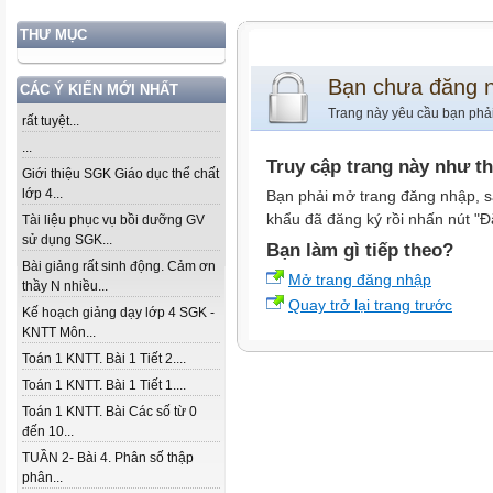
THƯ MỤC
Bạn chưa đăng 
CÁC Ý KIẾN MỚI NHẤT
Trang này yêu cầu bạn phả
rất tuyệt...
...
Truy cập trang này như t
Giới thiệu SGK Giáo dục thể chất
lớp 4...
Bạn phải mở trang đăng nhập, s
khẩu đã đăng ký rồi nhấn nút "Đ
Tài liệu phục vụ bồi dưỡng GV
sử dụng SGK...
Bạn làm gì tiếp theo?
Bài giảng rất sinh động. Cảm ơn
Mở trang đăng nhập
thầy N nhiều...
Quay trở lại trang trước
Kế hoạch giảng dạy lớp 4 SGK -
KNTT Môn...
Toán 1 KNTT. Bài 1 Tiết 2....
Toán 1 KNTT. Bài 1 Tiết 1....
Toán 1 KNTT. Bài Các số từ 0
đến 10...
TUẦN 2- Bài 4. Phân số thập
phân...