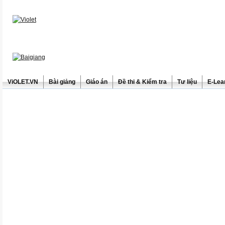
ViOLET.VN
Bài giảng
Giáo án
Đề thi & Kiểm tra
Tư liệu
E-Lea