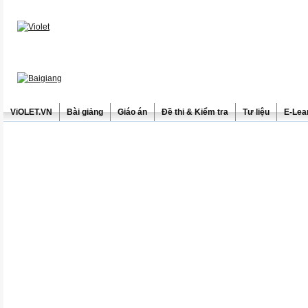
ViOLET.VN
Bài giảng
Giáo án
Đề thi & Kiểm tra
Tư liệu
E-Lea