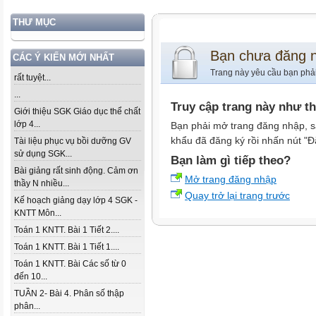
THƯ MỤC
Bạn chưa đăng 
CÁC Ý KIẾN MỚI NHẤT
Trang này yêu cầu bạn phả
rất tuyệt...
...
Truy cập trang này như t
Giới thiệu SGK Giáo dục thể chất
lớp 4...
Bạn phải mở trang đăng nhập, s
khẩu đã đăng ký rồi nhấn nút "Đ
Tài liệu phục vụ bồi dưỡng GV
sử dụng SGK...
Bạn làm gì tiếp theo?
Bài giảng rất sinh động. Cảm ơn
Mở trang đăng nhập
thầy N nhiều...
Quay trở lại trang trước
Kế hoạch giảng dạy lớp 4 SGK -
KNTT Môn...
Toán 1 KNTT. Bài 1 Tiết 2....
Toán 1 KNTT. Bài 1 Tiết 1....
Toán 1 KNTT. Bài Các số từ 0
đến 10...
TUẦN 2- Bài 4. Phân số thập
phân...