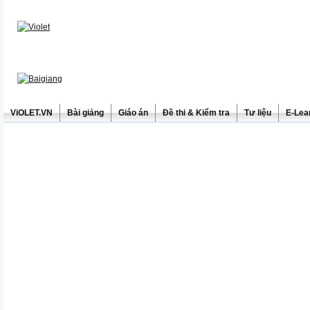
ViOLET.VN
Bài giảng
Giáo án
Đề thi & Kiểm tra
Tư liệu
E-Lea