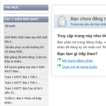
THƯ MỤC
Bạn chưa đăng 
CÁC Ý KIẾN MỚI NHẤT
Trang này yêu cầu bạn phả
rất tuyệt...
...
Truy cập trang này như t
Giới thiệu SGK Giáo dục thể chất
lớp 4...
Bạn phải mở trang đăng nhập, s
khẩu đã đăng ký rồi nhấn nút "Đ
Tài liệu phục vụ bồi dưỡng GV
sử dụng SGK...
Bạn làm gì tiếp theo?
Bài giảng rất sinh động. Cảm ơn
Mở trang đăng nhập
thầy N nhiều...
Quay trở lại trang trước
Kế hoạch giảng dạy lớp 4 SGK -
KNTT Môn...
Toán 1 KNTT. Bài 1 Tiết 2....
Toán 1 KNTT. Bài 1 Tiết 1....
Toán 1 KNTT. Bài Các số từ 0
đến 10...
TUẦN 2- Bài 4. Phân số thập
phân...