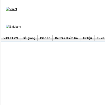
ViOLET.VN
Bài giảng
Giáo án
Đề thi & Kiểm tra
Tư liệu
E-Lea