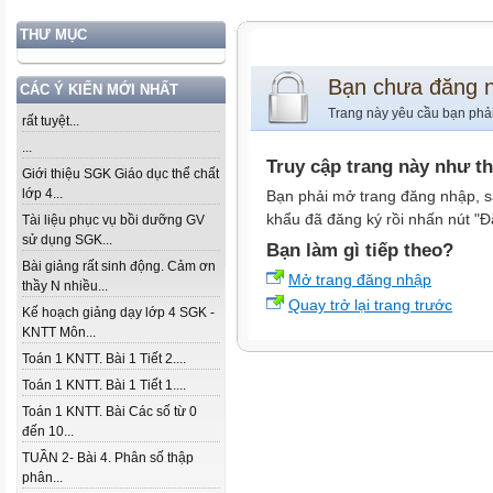
THƯ MỤC
Bạn chưa đăng 
CÁC Ý KIẾN MỚI NHẤT
Trang này yêu cầu bạn phả
rất tuyệt...
...
Truy cập trang này như t
Giới thiệu SGK Giáo dục thể chất
lớp 4...
Bạn phải mở trang đăng nhập, s
khẩu đã đăng ký rồi nhấn nút "Đ
Tài liệu phục vụ bồi dưỡng GV
sử dụng SGK...
Bạn làm gì tiếp theo?
Bài giảng rất sinh động. Cảm ơn
Mở trang đăng nhập
thầy N nhiều...
Quay trở lại trang trước
Kế hoạch giảng dạy lớp 4 SGK -
KNTT Môn...
Toán 1 KNTT. Bài 1 Tiết 2....
Toán 1 KNTT. Bài 1 Tiết 1....
Toán 1 KNTT. Bài Các số từ 0
đến 10...
TUẦN 2- Bài 4. Phân số thập
phân...