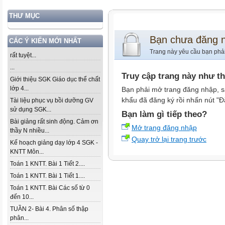
THƯ MỤC
Bạn chưa đăng 
CÁC Ý KIẾN MỚI NHẤT
Trang này yêu cầu bạn phả
rất tuyệt...
...
Truy cập trang này như t
Giới thiệu SGK Giáo dục thể chất
lớp 4...
Bạn phải mở trang đăng nhập, s
khẩu đã đăng ký rồi nhấn nút "Đ
Tài liệu phục vụ bồi dưỡng GV
sử dụng SGK...
Bạn làm gì tiếp theo?
Bài giảng rất sinh động. Cảm ơn
Mở trang đăng nhập
thầy N nhiều...
Quay trở lại trang trước
Kế hoạch giảng dạy lớp 4 SGK -
KNTT Môn...
Toán 1 KNTT. Bài 1 Tiết 2....
Toán 1 KNTT. Bài 1 Tiết 1....
Toán 1 KNTT. Bài Các số từ 0
đến 10...
TUẦN 2- Bài 4. Phân số thập
phân...