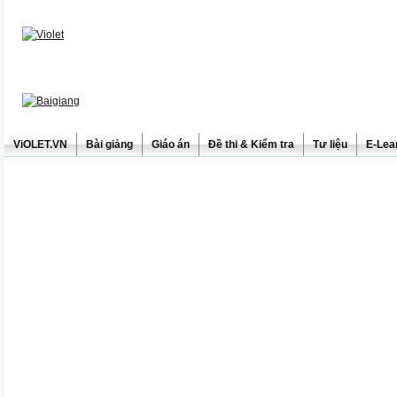
ViOLET.VN
Bài giảng
Giáo án
Đề thi & Kiểm tra
Tư liệu
E-Lea