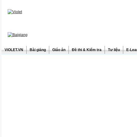
ViOLET.VN
Bài giảng
Giáo án
Đề thi & Kiểm tra
Tư liệu
E-Lea