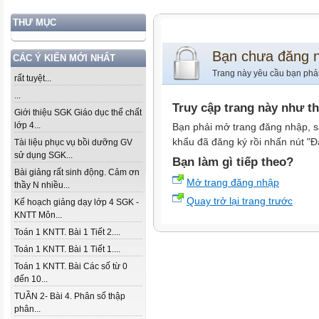
THƯ MỤC
Bạn chưa đăng 
CÁC Ý KIẾN MỚI NHẤT
Trang này yêu cầu bạn phả
rất tuyệt...
...
Truy cập trang này như t
Giới thiệu SGK Giáo dục thể chất
lớp 4...
Bạn phải mở trang đăng nhập, s
khẩu đã đăng ký rồi nhấn nút "Đ
Tài liệu phục vụ bồi dưỡng GV
sử dụng SGK...
Bạn làm gì tiếp theo?
Bài giảng rất sinh động. Cảm ơn
Mở trang đăng nhập
thầy N nhiều...
Quay trở lại trang trước
Kế hoạch giảng dạy lớp 4 SGK -
KNTT Môn...
Toán 1 KNTT. Bài 1 Tiết 2....
Toán 1 KNTT. Bài 1 Tiết 1....
Toán 1 KNTT. Bài Các số từ 0
đến 10...
TUẦN 2- Bài 4. Phân số thập
phân...