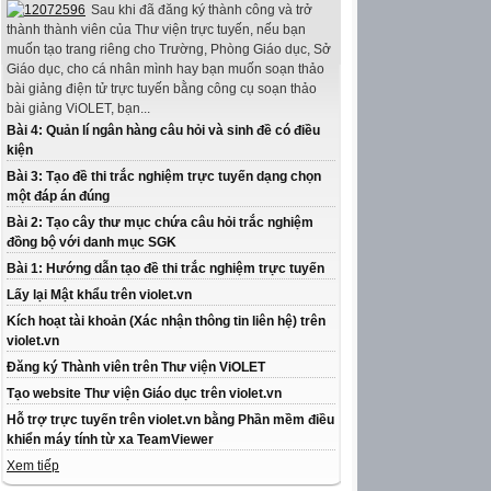
Sau khi đã đăng ký thành công và trở
thành thành viên của Thư viện trực tuyến, nếu bạn
muốn tạo trang riêng cho Trường, Phòng Giáo dục, Sở
Giáo dục, cho cá nhân mình hay bạn muốn soạn thảo
bài giảng điện tử trực tuyến bằng công cụ soạn thảo
bài giảng ViOLET, bạn...
Bài 4: Quản lí ngân hàng câu hỏi và sinh đề có điều
kiện
Bài 3: Tạo đề thi trắc nghiệm trực tuyến dạng chọn
một đáp án đúng
Bài 2: Tạo cây thư mục chứa câu hỏi trắc nghiệm
đồng bộ với danh mục SGK
Bài 1: Hướng dẫn tạo đề thi trắc nghiệm trực tuyến
Lấy lại Mật khẩu trên violet.vn
Kích hoạt tài khoản (Xác nhận thông tin liên hệ) trên
violet.vn
Đăng ký Thành viên trên Thư viện ViOLET
Tạo website Thư viện Giáo dục trên violet.vn
Hỗ trợ trực tuyến trên violet.vn bằng Phần mềm điều
khiển máy tính từ xa TeamViewer
Xem tiếp