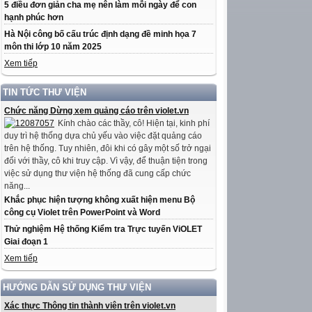
5 điều đơn giản cha mẹ nên làm mỗi ngày để con
hạnh phúc hơn
Hà Nội công bố cấu trúc định dạng đề minh họa 7
môn thi lớp 10 năm 2025
Xem tiếp
TIN TỨC THƯ VIỆN
Chức năng Dừng xem quảng cáo trên violet.vn
Kính chào các thầy, cô! Hiện tại, kinh phí
duy trì hệ thống dựa chủ yếu vào việc đặt quảng cáo
trên hệ thống. Tuy nhiên, đôi khi có gây một số trở ngại
đối với thầy, cô khi truy cập. Vì vậy, để thuận tiện trong
việc sử dụng thư viện hệ thống đã cung cấp chức
năng...
Khắc phục hiện tượng không xuất hiện menu Bộ
công cụ Violet trên PowerPoint và Word
Thử nghiệm Hệ thống Kiểm tra Trực tuyến ViOLET
Giai đoạn 1
Xem tiếp
HƯỚNG DẪN SỬ DỤNG THƯ VIỆN
Xác thực Thông tin thành viên trên violet.vn