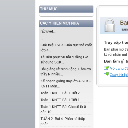
THƯ MỤC
Bạ
CÁC Ý KIẾN MỚI NHẤT
Tran
rất tuyệt...
...
Truy cập tr
Giới thiệu SGK Giáo dục thể chất
Bạn phải mở tr
lớp 4...
ký rồi nhấn nút
Tài liệu phục vụ bồi dưỡng GV
Bạn làm gì t
sử dụng SGK...
Mở trang đ
Bài giảng rất sinh động. Cảm ơn
thầy N nhiều...
Quay trở lại
Kế hoạch giảng dạy lớp 4 SGK -
KNTT Môn...
Toán 1 KNTT. Bài 1 Tiết 2....
Toán 1 KNTT. Bài 1 Tiết 1....
Toán 1 KNTT. Bài Các số từ 0
đến 10...
TUẦN 2- Bài 4. Phân số thập
phân...