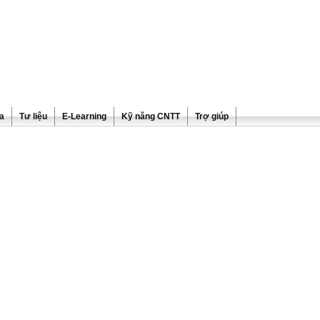
ra
Tư liệu
E-Learning
Kỹ năng CNTT
Trợ giúp