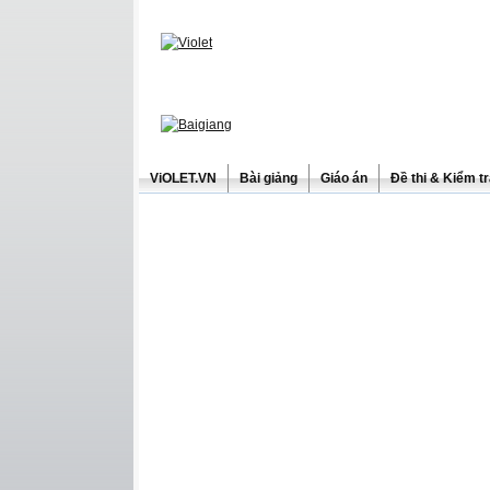
ViOLET.VN
Bài giảng
Giáo án
Đề thi & Kiểm t