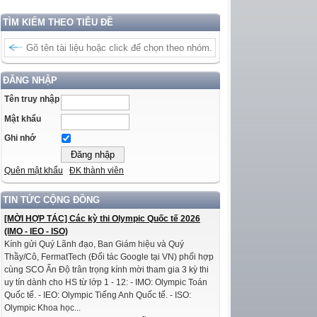
TÌM KIẾM THEO TIÊU ĐỀ
ĐĂNG NHẬP
Tên truy nhập
Mật khẩu
Ghi nhớ
Quên mật khẩu
ĐK thành viên
TIN TỨC CỘNG ĐỒNG
[MỜI HỢP TÁC] Các kỳ thi Olympic Quốc tế 2026
(IMO - IEO - ISO)
Kính gửi Quý Lãnh đạo, Ban Giám hiệu và Quý
Thầy/Cô, FermatTech (Đối tác Google tại VN) phối hợp
cùng SCO Ấn Độ trân trọng kính mời tham gia 3 kỳ thi
uy tín dành cho HS từ lớp 1 - 12: - IMO: Olympic Toán
Quốc tế. - IEO: Olympic Tiếng Anh Quốc tế. - ISO:
Olympic Khoa học...