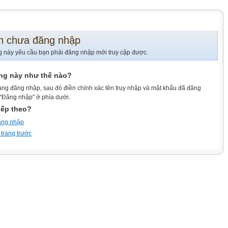
n chưa đăng nhập
g này yêu cầu bạn phải đăng nhập mới truy cập được.
ang này như thế nào?
ang đăng nhập, sau đó điền chính xác tên truy nhập và mật khẩu đã đăng
 "Đăng nhập" ở phía dưới.
iếp theo?
ăng nhập
 trang trước