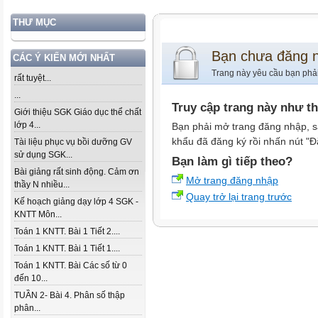
THƯ MỤC
Bạn chưa đăng 
CÁC Ý KIẾN MỚI NHẤT
Trang này yêu cầu bạn phả
rất tuyệt...
...
Truy cập trang này như t
Giới thiệu SGK Giáo dục thể chất
lớp 4...
Bạn phải mở trang đăng nhập, s
khẩu đã đăng ký rồi nhấn nút "Đ
Tài liệu phục vụ bồi dưỡng GV
sử dụng SGK...
Bạn làm gì tiếp theo?
Bài giảng rất sinh động. Cảm ơn
Mở trang đăng nhập
thầy N nhiều...
Quay trở lại trang trước
Kế hoạch giảng dạy lớp 4 SGK -
KNTT Môn...
Toán 1 KNTT. Bài 1 Tiết 2....
Toán 1 KNTT. Bài 1 Tiết 1....
Toán 1 KNTT. Bài Các số từ 0
đến 10...
TUẦN 2- Bài 4. Phân số thập
phân...