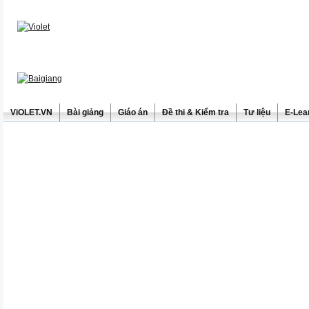
ViOLET.VN
Bài giảng
Giáo án
Đề thi & Kiểm tra
Tư liệu
E-Lea