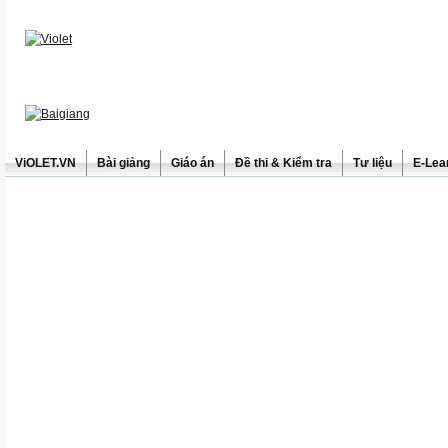
ViOLET.VN
Bài giảng
Giáo án
Đề thi & Kiểm tra
Tư liệu
E-Lea