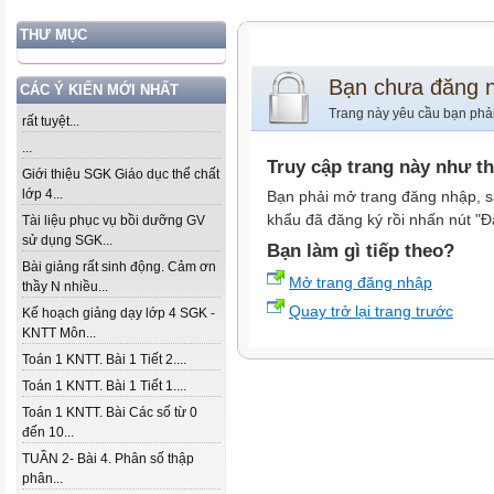
THƯ MỤC
Bạn chưa đăng 
CÁC Ý KIẾN MỚI NHẤT
Trang này yêu cầu bạn phả
rất tuyệt...
...
Truy cập trang này như t
Giới thiệu SGK Giáo dục thể chất
lớp 4...
Bạn phải mở trang đăng nhập, s
khẩu đã đăng ký rồi nhấn nút "Đ
Tài liệu phục vụ bồi dưỡng GV
sử dụng SGK...
Bạn làm gì tiếp theo?
Bài giảng rất sinh động. Cảm ơn
Mở trang đăng nhập
thầy N nhiều...
Quay trở lại trang trước
Kế hoạch giảng dạy lớp 4 SGK -
KNTT Môn...
Toán 1 KNTT. Bài 1 Tiết 2....
Toán 1 KNTT. Bài 1 Tiết 1....
Toán 1 KNTT. Bài Các số từ 0
đến 10...
TUẦN 2- Bài 4. Phân số thập
phân...