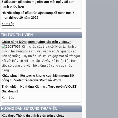
5 điều đơn giản cha mẹ nên làm mỗi ngày để con
hạnh phúc hơn
Hà Nội công bố cấu trúc định dạng đề minh họa 7
môn thi lớp 10 năm 2025
Xem tiếp
TIN TỨC THƯ VIỆN
Chức năng Dừng xem quảng cáo trên violet.vn
Kính chào các thầy, cô! Hiện tại, kinh phí
duy trì hệ thống dựa chủ yếu vào việc đặt quảng cáo
trên hệ thống. Tuy nhiên, đôi khi có gây một số trở ngại
đối với thầy, cô khi truy cập. Vì vậy, để thuận tiện trong
việc sử dụng thư viện hệ thống đã cung cấp chức
năng...
Khắc phục hiện tượng không xuất hiện menu Bộ
công cụ Violet trên PowerPoint và Word
Thử nghiệm Hệ thống Kiểm tra Trực tuyến ViOLET
Giai đoạn 1
Xem tiếp
HƯỚNG DẪN SỬ DỤNG THƯ VIỆN
Xác thực Thông tin thành viên trên violet.vn