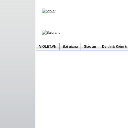
ViOLET.VN
Bài giảng
Giáo án
Đề thi & Kiểm t