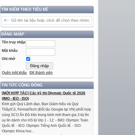
TÌM KIẾM THEO TIÊU ĐỀ
ĐĂNG NHẬP
Tên truy nhập
Mật khẩu
Ghi nhớ
Quên mật khẩu
ĐK thành viên
TIN TỨC CỘNG ĐỒNG
[MỜI HỢP TÁC] Các kỳ thi Olympic Quốc tế 2026
(IMO - IEO - ISO)
Kính gửi Quý Lãnh đạo, Ban Giám hiệu và Quý
Thầy/Cô, FermatTech (Đối tác Google tại VN) phối hợp
cùng SCO Ấn Độ trân trọng kính mời tham gia 3 kỳ thi
uy tín dành cho HS từ lớp 1 - 12: - IMO: Olympic Toán
Quốc tế. - IEO: Olympic Tiếng Anh Quốc tế. - ISO:
Olympic Khoa học...