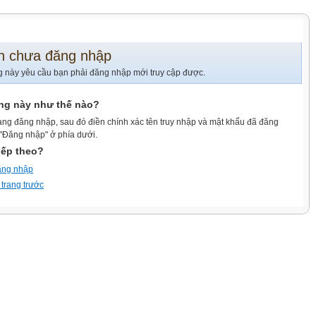
n chưa đăng nhập
g này yêu cầu bạn phải đăng nhập mới truy cập được.
ang này như thế nào?
ang đăng nhập, sau đó điền chính xác tên truy nhập và mật khẩu đã đăng
 "Đăng nhập" ở phía dưới.
iếp theo?
ăng nhập
 trang trước