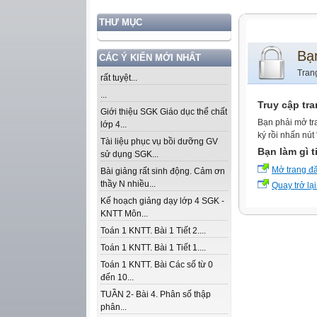
THƯ MỤC
Bạ
CÁC Ý KIẾN MỚI NHẤT
Tran
rất tuyệt...
...
Truy cập tr
Giới thiệu SGK Giáo dục thể chất
Bạn phải mở tr
lớp 4...
ký rồi nhấn nút
Tài liệu phục vụ bồi dưỡng GV
Bạn làm gì t
sử dụng SGK...
Mở trang đ
Bài giảng rất sinh động. Cảm ơn
thầy N nhiều...
Quay trở lại
Kế hoạch giảng dạy lớp 4 SGK -
KNTT Môn...
Toán 1 KNTT. Bài 1 Tiết 2....
Toán 1 KNTT. Bài 1 Tiết 1....
Toán 1 KNTT. Bài Các số từ 0
đến 10...
TUẦN 2- Bài 4. Phân số thập
phân...