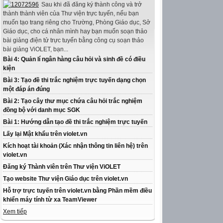
Sau khi đã đăng ký thành công và trở
thành thành viên của Thư viện trực tuyến, nếu bạn
muốn tạo trang riêng cho Trường, Phòng Giáo dục, Sở
Giáo dục, cho cá nhân mình hay bạn muốn soạn thảo
bài giảng điện tử trực tuyến bằng công cụ soạn thảo
bài giảng ViOLET, bạn...
Bài 4: Quản lí ngân hàng câu hỏi và sinh đề có điều
kiện
Bài 3: Tạo đề thi trắc nghiệm trực tuyến dạng chọn
một đáp án đúng
Bài 2: Tạo cây thư mục chứa câu hỏi trắc nghiệm
đồng bộ với danh mục SGK
Bài 1: Hướng dẫn tạo đề thi trắc nghiệm trực tuyến
Lấy lại Mật khẩu trên violet.vn
Kích hoạt tài khoản (Xác nhận thông tin liên hệ) trên
violet.vn
Đăng ký Thành viên trên Thư viện ViOLET
Tạo website Thư viện Giáo dục trên violet.vn
Hỗ trợ trực tuyến trên violet.vn bằng Phần mềm điều
khiển máy tính từ xa TeamViewer
Xem tiếp