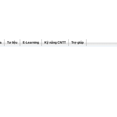
ra
Tư liệu
E-Learning
Kỹ năng CNTT
Trợ giúp