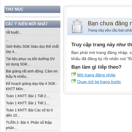
THƯ MỤC
Bạn chưa đăng 
CÁC Ý KIẾN MỚI NHẤT
Trang này yêu cầu bạn phả
rất tuyệt...
...
Truy cập trang này như t
Giới thiệu SGK Giáo dục thể chất
lớp 4...
Bạn phải mở trang đăng nhập, s
khẩu đã đăng ký rồi nhấn nút "Đ
Tài liệu phục vụ bồi dưỡng GV
sử dụng SGK...
Bạn làm gì tiếp theo?
Bài giảng rất sinh động. Cảm ơn
Mở trang đăng nhập
thầy N nhiều...
Quay trở lại trang trước
Kế hoạch giảng dạy lớp 4 SGK -
KNTT Môn...
Toán 1 KNTT. Bài 1 Tiết 2....
Toán 1 KNTT. Bài 1 Tiết 1....
Toán 1 KNTT. Bài Các số từ 0
đến 10...
TUẦN 2- Bài 4. Phân số thập
phân...