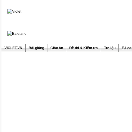
ViOLET.VN
Bài giảng
Giáo án
Đề thi & Kiểm tra
Tư liệu
E-Lea