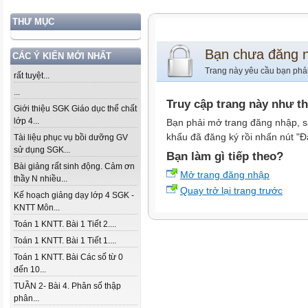
THƯ MỤC
Bạn chưa đăng 
CÁC Ý KIẾN MỚI NHẤT
Trang này yêu cầu bạn phả
rất tuyệt...
...
Truy cập trang này như t
Giới thiệu SGK Giáo dục thể chất
lớp 4...
Bạn phải mở trang đăng nhập, s
khẩu đã đăng ký rồi nhấn nút "Đ
Tài liệu phục vụ bồi dưỡng GV
sử dụng SGK...
Bạn làm gì tiếp theo?
Bài giảng rất sinh động. Cảm ơn
Mở trang đăng nhập
thầy N nhiều...
Quay trở lại trang trước
Kế hoạch giảng dạy lớp 4 SGK -
KNTT Môn...
Toán 1 KNTT. Bài 1 Tiết 2....
Toán 1 KNTT. Bài 1 Tiết 1....
Toán 1 KNTT. Bài Các số từ 0
đến 10...
TUẦN 2- Bài 4. Phân số thập
phân...