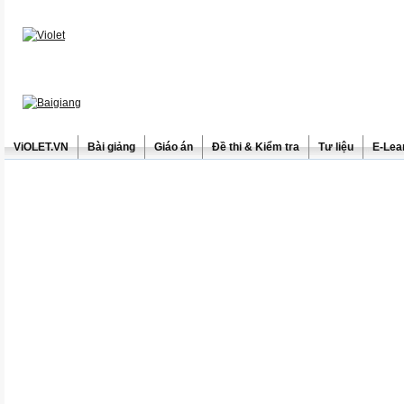
ViOLET.VN
Bài giảng
Giáo án
Đề thi & Kiểm tra
Tư liệu
E-Lea