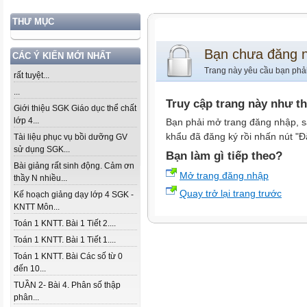
THƯ MỤC
Bạn chưa đăng 
CÁC Ý KIẾN MỚI NHẤT
Trang này yêu cầu bạn phả
rất tuyệt...
...
Truy cập trang này như t
Giới thiệu SGK Giáo dục thể chất
lớp 4...
Bạn phải mở trang đăng nhập, s
khẩu đã đăng ký rồi nhấn nút "Đ
Tài liệu phục vụ bồi dưỡng GV
sử dụng SGK...
Bạn làm gì tiếp theo?
Bài giảng rất sinh động. Cảm ơn
Mở trang đăng nhập
thầy N nhiều...
Quay trở lại trang trước
Kế hoạch giảng dạy lớp 4 SGK -
KNTT Môn...
Toán 1 KNTT. Bài 1 Tiết 2....
Toán 1 KNTT. Bài 1 Tiết 1....
Toán 1 KNTT. Bài Các số từ 0
đến 10...
TUẦN 2- Bài 4. Phân số thập
phân...