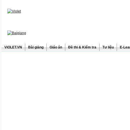
ViOLET.VN
Bài giảng
Giáo án
Đề thi & Kiểm tra
Tư liệu
E-Lea