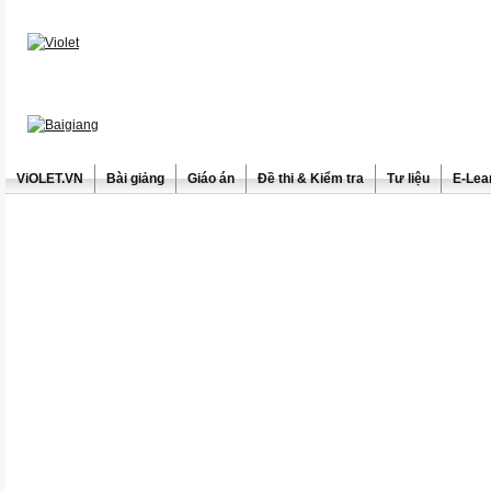
ViOLET.VN
Bài giảng
Giáo án
Đề thi & Kiểm tra
Tư liệu
E-Lea