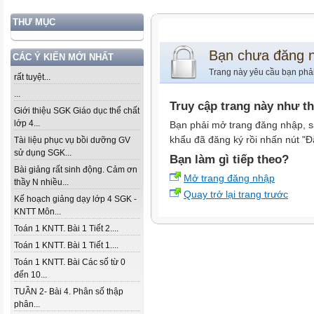
THƯ MỤC
Bạn chưa đăng 
CÁC Ý KIẾN MỚI NHẤT
Trang này yêu cầu bạn phả
rất tuyệt...
...
Truy cập trang này như t
Giới thiệu SGK Giáo dục thể chất
lớp 4...
Bạn phải mở trang đăng nhập, s
khẩu đã đăng ký rồi nhấn nút "Đ
Tài liệu phục vụ bồi dưỡng GV
sử dụng SGK...
Bạn làm gì tiếp theo?
Bài giảng rất sinh động. Cảm ơn
Mở trang đăng nhập
thầy N nhiều...
Quay trở lại trang trước
Kế hoạch giảng dạy lớp 4 SGK -
KNTT Môn...
Toán 1 KNTT. Bài 1 Tiết 2....
Toán 1 KNTT. Bài 1 Tiết 1....
Toán 1 KNTT. Bài Các số từ 0
đến 10...
TUẦN 2- Bài 4. Phân số thập
phân...