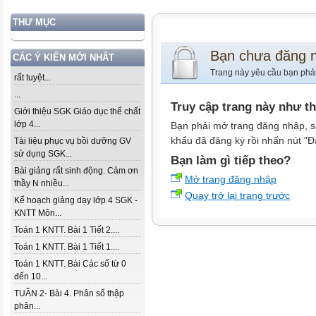
THƯ MỤC
Bạn chưa đăng 
CÁC Ý KIẾN MỚI NHẤT
Trang này yêu cầu bạn phả
rất tuyệt...
...
Truy cập trang này như t
Giới thiệu SGK Giáo dục thể chất
lớp 4...
Bạn phải mở trang đăng nhập, s
khẩu đã đăng ký rồi nhấn nút "Đ
Tài liệu phục vụ bồi dưỡng GV
sử dụng SGK...
Bạn làm gì tiếp theo?
Bài giảng rất sinh động. Cảm ơn
Mở trang đăng nhập
thầy N nhiều...
Quay trở lại trang trước
Kế hoạch giảng dạy lớp 4 SGK -
KNTT Môn...
Toán 1 KNTT. Bài 1 Tiết 2....
Toán 1 KNTT. Bài 1 Tiết 1....
Toán 1 KNTT. Bài Các số từ 0
đến 10...
TUẦN 2- Bài 4. Phân số thập
phân...