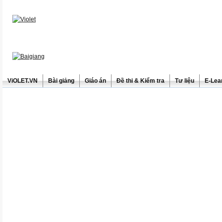
ViOLET.VN
Bài giảng
Giáo án
Đề thi & Kiểm tra
Tư liệu
E-Lea