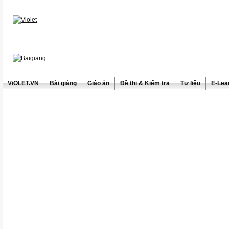
ViOLET.VN
Bài giảng
Giáo án
Đề thi & Kiểm tra
Tư liệu
E-Lea