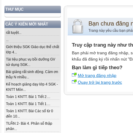
THƯ MỤC
Bạn chưa đăng 
CÁC Ý KIẾN MỚI NHẤT
Trang này yêu cầu bạn phả
rất tuyệt...
...
Truy cập trang này như t
Giới thiệu SGK Giáo dục thể chất
lớp 4...
Bạn phải mở trang đăng nhập, s
khẩu đã đăng ký rồi nhấn nút "Đ
Tài liệu phục vụ bồi dưỡng GV
sử dụng SGK...
Bạn làm gì tiếp theo?
Bài giảng rất sinh động. Cảm ơn
Mở trang đăng nhập
thầy N nhiều...
Quay trở lại trang trước
Kế hoạch giảng dạy lớp 4 SGK -
KNTT Môn...
Toán 1 KNTT. Bài 1 Tiết 2....
Toán 1 KNTT. Bài 1 Tiết 1....
Toán 1 KNTT. Bài Các số từ 0
đến 10...
TUẦN 2- Bài 4. Phân số thập
phân...